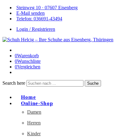
Steinweg 10 · 07607 Eisenberg
E-Mail senden
Telefon: 036691-43494
Login / Registrieren
0
Warenkorb
0
Wunschliste
0
Vergleichen
Search here
Suche
Home
Online-Shop
Damen
Herren
Kinder