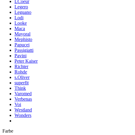
LCoeur
Legero
Leguano
Lodi
Looke
Maca
Mayoral
Mephisto
Papucei
Passigiatti
Pavini
Peter Kaiser
Richter
Rohde
s.Oliver
superfit
Think
Varomed
Verbenas
Voi
Westland
Wonders
Farbe