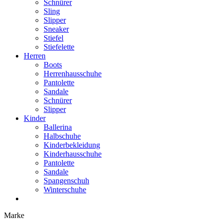
Schnürer
Sling
Slipper
Sneaker
Stiefel
Stiefelette
Herren
Boots
Herrenhausschuhe
Pantolette
Sandale
Schnürer
Slipper
Kinder
Ballerina
Halbschuhe
Kinderbekleidung
Kinderhausschuhe
Pantolette
Sandale
Spangenschuh
Winterschuhe
Marke