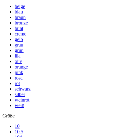
beige
blau
braun
bronze
bunt
creme
gelb
grau
grün
lila
oliv
orange
pink
rosa
rot
schwarz
silber
weinrot
weiß
Größe
10
10.5