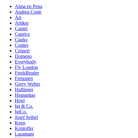
Alma en Pena
Andrea Conti
Art
Artiker
Camel
Caprice
Clarks
Contes
Crönert
Domeno
Everybody
Fly London
FredsBruder
Fretzmen
Gerry Weber
Haflinger
Hispanitas
Högl
Igi & Co.
IgiCo.
Josef Seibel
Keen
Kristoffer
Lazamani