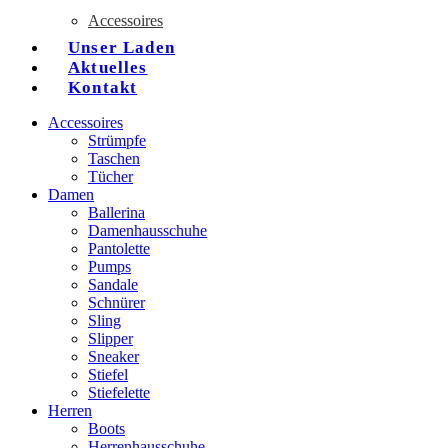
Accessoires
Unser Laden
Aktuelles
Kontakt
Accessoires
Strümpfe
Taschen
Tücher
Damen
Ballerina
Damenhausschuhe
Pantolette
Pumps
Sandale
Schnürer
Sling
Slipper
Sneaker
Stiefel
Stiefelette
Herren
Boots
Herrenhausschuhe