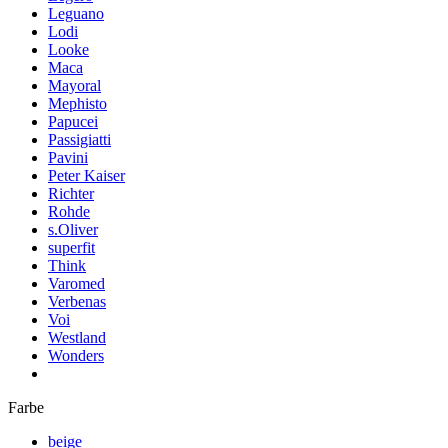
Leguano
Lodi
Looke
Maca
Mayoral
Mephisto
Papucei
Passigiatti
Pavini
Peter Kaiser
Richter
Rohde
s.Oliver
superfit
Think
Varomed
Verbenas
Voi
Westland
Wonders
Farbe
beige