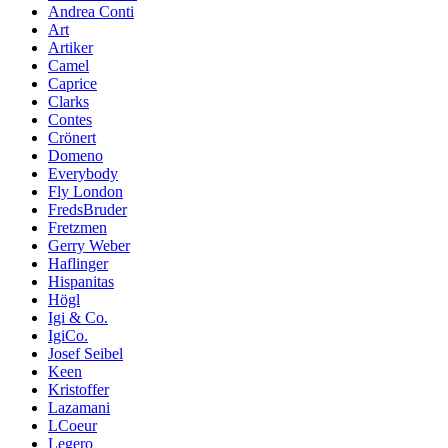
Andrea Conti
Art
Artiker
Camel
Caprice
Clarks
Contes
Crönert
Domeno
Everybody
Fly London
FredsBruder
Fretzmen
Gerry Weber
Haflinger
Hispanitas
Högl
Igi & Co.
IgiCo.
Josef Seibel
Keen
Kristoffer
Lazamani
LCoeur
Legero