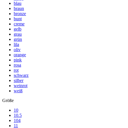
blau
braun
bronze
bunt
creme
gelb
grau
grün
lila
oliv
orange
pink
rosa
rot
schwarz
silber
weinrot
weiß
Größe
10
10.5
104
11