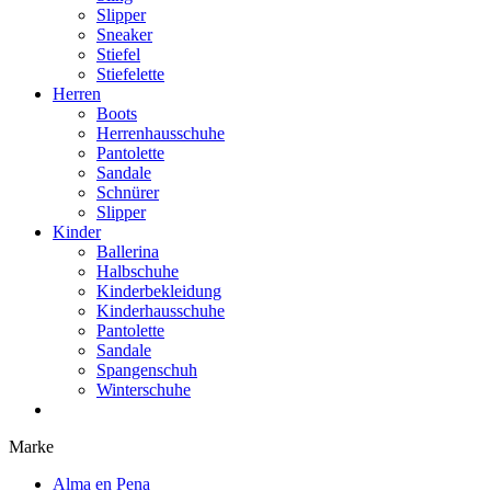
Slipper
Sneaker
Stiefel
Stiefelette
Herren
Boots
Herrenhausschuhe
Pantolette
Sandale
Schnürer
Slipper
Kinder
Ballerina
Halbschuhe
Kinderbekleidung
Kinderhausschuhe
Pantolette
Sandale
Spangenschuh
Winterschuhe
Marke
Alma en Pena