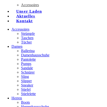
Accessoires
Unser Laden
Aktuelles
Kontakt
Accessoires
Strümpfe
Taschen
Tücher
Damen
Ballerina
Damenhausschuhe
Pantolette
Pumps
Sandale
Schnürer
Sling
Slipper
Sneaker
Stiefel
Stiefelette
Herren
Boots
Herrenhausschuhe