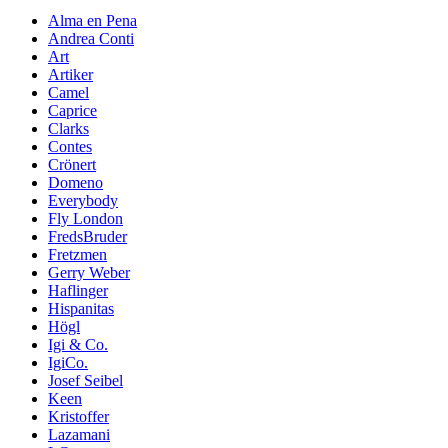
Alma en Pena
Andrea Conti
Art
Artiker
Camel
Caprice
Clarks
Contes
Crönert
Domeno
Everybody
Fly London
FredsBruder
Fretzmen
Gerry Weber
Haflinger
Hispanitas
Högl
Igi & Co.
IgiCo.
Josef Seibel
Keen
Kristoffer
Lazamani