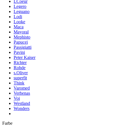
LCoeur
Legero
Leguano
Lodi
Looke
Maca
Mayoral
Mephisto
Papucei
Passigiatti
Pavini
Peter Kaiser
Richter
Rohde
s.Oliver
superfit
Think
Varomed
Verbenas
Voi
Westland
Wonders
Farbe