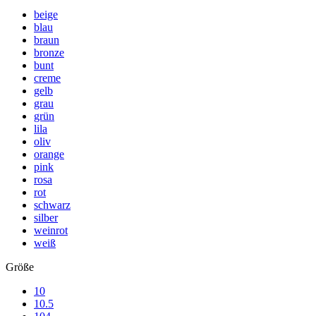
beige
blau
braun
bronze
bunt
creme
gelb
grau
grün
lila
oliv
orange
pink
rosa
rot
schwarz
silber
weinrot
weiß
Größe
10
10.5