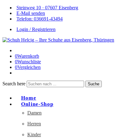
Steinweg 10 · 07607 Eisenberg
E-Mail senden
Telefon: 036691-43494
Login / Registrieren
0
Warenkorb
0
Wunschliste
0
Vergleichen
Search here
Suche
Home
Online-Shop
Damen
Herren
Kinder