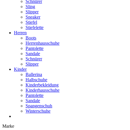
Schnürer
Sling
Slipper
Sneaker
Stiefel
Stiefelette
Herren
Boots
Herrenhausschuhe
Pantolette
Sandale
Schnürer
Slipper
Kinder
Ballerina
Halbschuhe
Kinderbekleidung
Kinderhausschuhe
Pantolette
Sandale
Spangenschuh
Winterschuhe
Marke