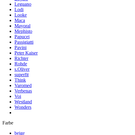
Leguano
Lodi
Looke
Maca
Mayoral
Mephisto
Papucei
Passigiatti
Pavini
Peter Kaiser
Richter
Rohde
s.Oliver
superfit
Think
Varomed
Verbenas
Voi
Westland
Wonders
Farbe
beige