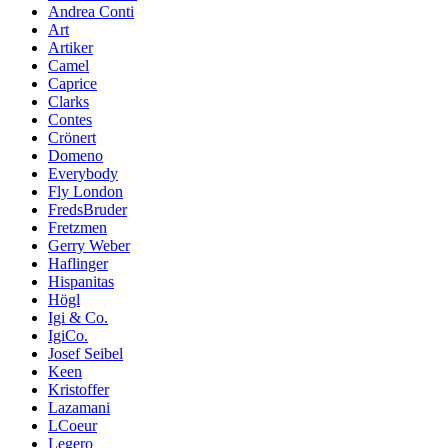
Andrea Conti
Art
Artiker
Camel
Caprice
Clarks
Contes
Crönert
Domeno
Everybody
Fly London
FredsBruder
Fretzmen
Gerry Weber
Haflinger
Hispanitas
Högl
Igi & Co.
IgiCo.
Josef Seibel
Keen
Kristoffer
Lazamani
LCoeur
Legero