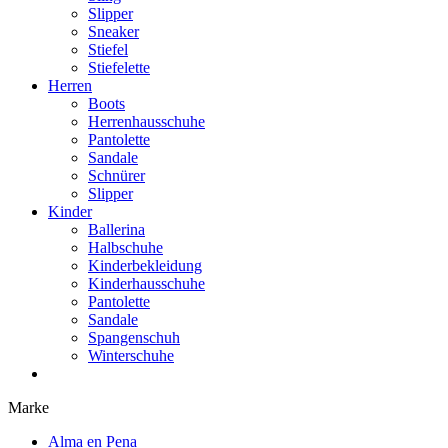
Slipper
Sneaker
Stiefel
Stiefelette
Herren
Boots
Herrenhausschuhe
Pantolette
Sandale
Schnürer
Slipper
Kinder
Ballerina
Halbschuhe
Kinderbekleidung
Kinderhausschuhe
Pantolette
Sandale
Spangenschuh
Winterschuhe
Marke
Alma en Pena