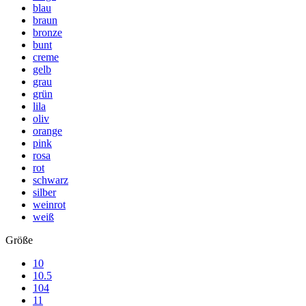
blau
braun
bronze
bunt
creme
gelb
grau
grün
lila
oliv
orange
pink
rosa
rot
schwarz
silber
weinrot
weiß
Größe
10
10.5
104
11