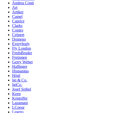
Andrea Conti
Art
Artiker
Camel
Caprice
Clarks
Contes
Crönert
Domeno
Everybody
Fly London
FredsBruder
Fretzmen
Gerry Weber
Haflinger
Hispanitas
Högl
Igi & Co.
IgiCo.
Josef Seibel
Keen
Kristoffer
Lazamani
LCoeur
Legero