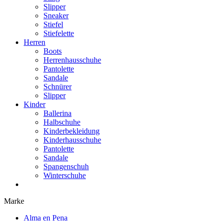
Slipper
Sneaker
Stiefel
Stiefelette
Herren
Boots
Herrenhausschuhe
Pantolette
Sandale
Schnürer
Slipper
Kinder
Ballerina
Halbschuhe
Kinderbekleidung
Kinderhausschuhe
Pantolette
Sandale
Spangenschuh
Winterschuhe
Marke
Alma en Pena