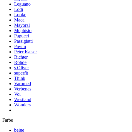
Leguano
Lodi
Looke
Maca
Mayoral
Mephisto
Papucei
Passigiatti
Pavini
Peter Kaiser
Richter
Rohde
s.Oliver
superfit
Think
Varomed
Verbenas
Voi
Westland
Wonders
Farbe
beige