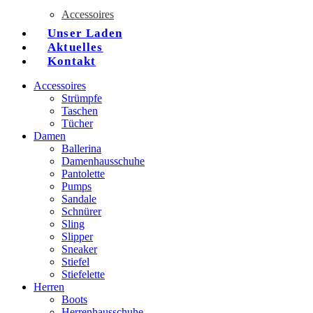
Accessoires
Unser Laden
Aktuelles
Kontakt
Accessoires
Strümpfe
Taschen
Tücher
Damen
Ballerina
Damenhausschuhe
Pantolette
Pumps
Sandale
Schnürer
Sling
Slipper
Sneaker
Stiefel
Stiefelette
Herren
Boots
Herrenhausschuhe