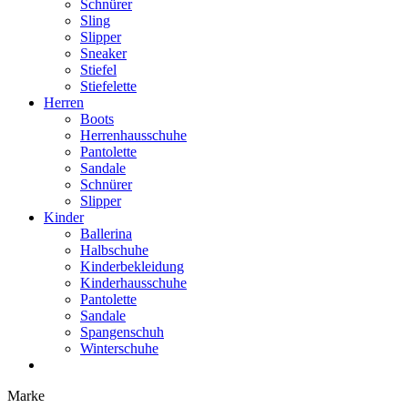
Schnürer
Sling
Slipper
Sneaker
Stiefel
Stiefelette
Herren
Boots
Herrenhausschuhe
Pantolette
Sandale
Schnürer
Slipper
Kinder
Ballerina
Halbschuhe
Kinderbekleidung
Kinderhausschuhe
Pantolette
Sandale
Spangenschuh
Winterschuhe
Marke