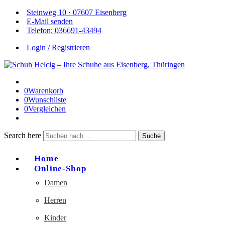
Steinweg 10 · 07607 Eisenberg
E-Mail senden
Telefon: 036691-43494
Login / Registrieren
0
Warenkorb
0
Wunschliste
0
Vergleichen
Search here
Suche
Home
Online-Shop
Damen
Herren
Kinder