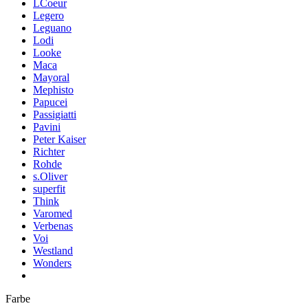
LCoeur
Legero
Leguano
Lodi
Looke
Maca
Mayoral
Mephisto
Papucei
Passigiatti
Pavini
Peter Kaiser
Richter
Rohde
s.Oliver
superfit
Think
Varomed
Verbenas
Voi
Westland
Wonders
Farbe