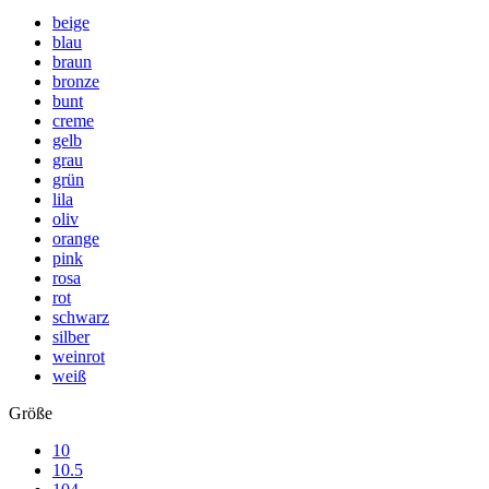
beige
blau
braun
bronze
bunt
creme
gelb
grau
grün
lila
oliv
orange
pink
rosa
rot
schwarz
silber
weinrot
weiß
Größe
10
10.5