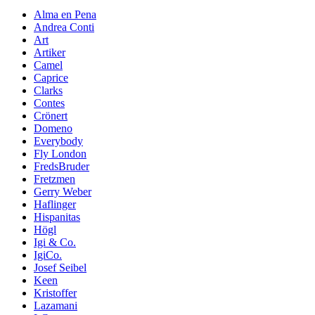
Alma en Pena
Andrea Conti
Art
Artiker
Camel
Caprice
Clarks
Contes
Crönert
Domeno
Everybody
Fly London
FredsBruder
Fretzmen
Gerry Weber
Haflinger
Hispanitas
Högl
Igi & Co.
IgiCo.
Josef Seibel
Keen
Kristoffer
Lazamani