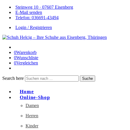
Steinweg 10 · 07607 Eisenberg
E-Mail senden
Telefon: 036691-43494
Login / Registrieren
0
Warenkorb
0
Wunschliste
0
Vergleichen
Search here
Suche
Home
Online-Shop
Damen
Herren
Kinder