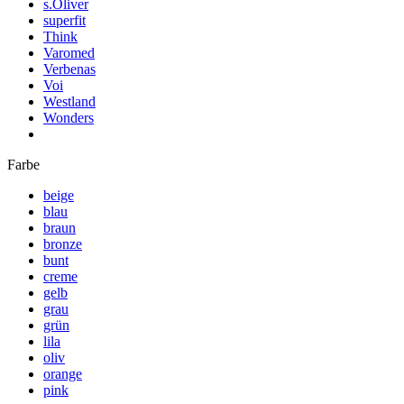
s.Oliver
superfit
Think
Varomed
Verbenas
Voi
Westland
Wonders
Farbe
beige
blau
braun
bronze
bunt
creme
gelb
grau
grün
lila
oliv
orange
pink