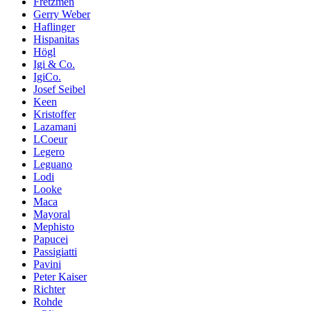
Fretzmen
Gerry Weber
Haflinger
Hispanitas
Högl
Igi & Co.
IgiCo.
Josef Seibel
Keen
Kristoffer
Lazamani
LCoeur
Legero
Leguano
Lodi
Looke
Maca
Mayoral
Mephisto
Papucei
Passigiatti
Pavini
Peter Kaiser
Richter
Rohde