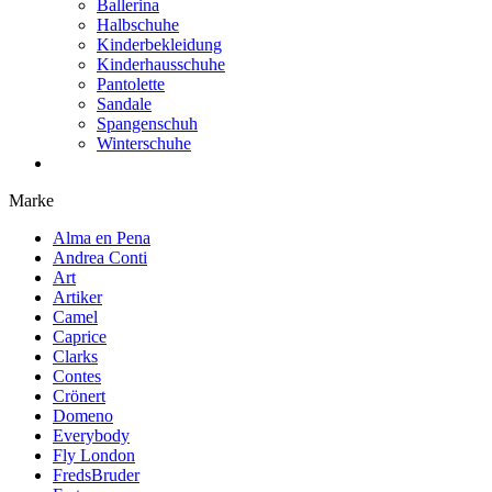
Ballerina
Halbschuhe
Kinderbekleidung
Kinderhausschuhe
Pantolette
Sandale
Spangenschuh
Winterschuhe
Marke
Alma en Pena
Andrea Conti
Art
Artiker
Camel
Caprice
Clarks
Contes
Crönert
Domeno
Everybody
Fly London
FredsBruder