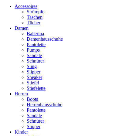
Accessoires
Strümpfe
Taschen
Tücher
Damen
Ballerina
Damenhausschuhe
Pantolette
Pumps
Sandale
Schnürer
Sling
Slipper
Sneaker
Stiefel
Stiefelette
Herren
Boots
Herrenhausschuhe
Pantolette
Sandale
Schnürer
Slipper
Kinder