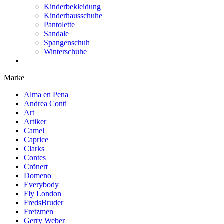
Kinderbekleidung
Kinderhausschuhe
Pantolette
Sandale
Spangenschuh
Winterschuhe
Marke
Alma en Pena
Andrea Conti
Art
Artiker
Camel
Caprice
Clarks
Contes
Crönert
Domeno
Everybody
Fly London
FredsBruder
Fretzmen
Gerry Weber