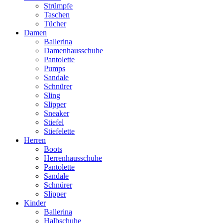
Strümpfe
Taschen
Tücher
Damen
Ballerina
Damenhausschuhe
Pantolette
Pumps
Sandale
Schnürer
Sling
Slipper
Sneaker
Stiefel
Stiefelette
Herren
Boots
Herrenhausschuhe
Pantolette
Sandale
Schnürer
Slipper
Kinder
Ballerina
Halbschuhe