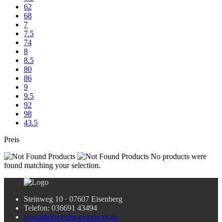
62
68
7
7.5
74
8
8.5
80
86
9
9.5
92
98
43.5
Preis
No products were
found matching your selection.
Steinweg 10 · 07607 Eisenberg
Telefon: 036691 43494
kontakt@schuhe-eisenberg.de