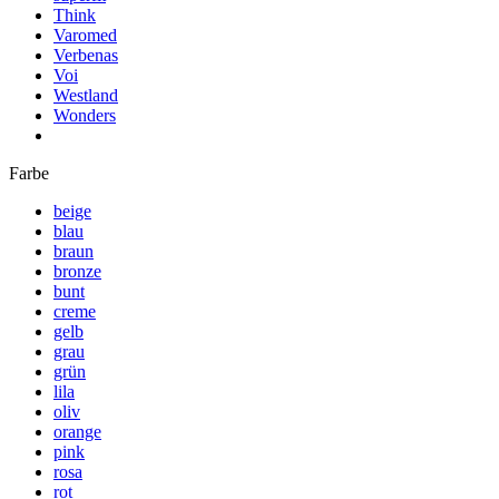
Think
Varomed
Verbenas
Voi
Westland
Wonders
Farbe
beige
blau
braun
bronze
bunt
creme
gelb
grau
grün
lila
oliv
orange
pink
rosa
rot