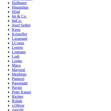
Haflinger
Hispanitas
Högl
Igi & Co.
IgiCo.
Josef Seibel
Keen
Kristoffer
Lazamani
LCoeur
Legero
Leguano
Lodi
Looke
Maca
Mayoral
Mephisto
Papucei
Passigiatti
Pavini
Peter Kaiser
Richter
Rohde
s.Oliver
superfit