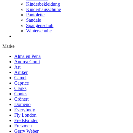
Kinderbekleidung
Kinderhausschuhe
Pantolette
Sandale
Spangenschuh
Winterschuhe
Marke
Alma en Pena
Andrea Conti
Art
Artiker
Camel
Caprice
Clarks
Contes
Crönert
Domeno
Everybody
Fly London
FredsBruder
Fretzmen
Gerry Weber