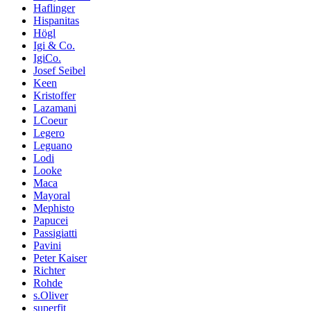
Haflinger
Hispanitas
Högl
Igi & Co.
IgiCo.
Josef Seibel
Keen
Kristoffer
Lazamani
LCoeur
Legero
Leguano
Lodi
Looke
Maca
Mayoral
Mephisto
Papucei
Passigiatti
Pavini
Peter Kaiser
Richter
Rohde
s.Oliver
superfit