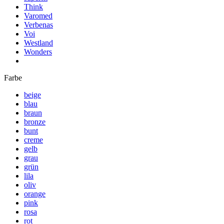
Think
Varomed
Verbenas
Voi
Westland
Wonders
Farbe
beige
blau
braun
bronze
bunt
creme
gelb
grau
grün
lila
oliv
orange
pink
rosa
rot