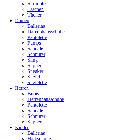
Strümpfe
Taschen
Tücher
Damen
Ballerina
Damenhausschuhe
Pantolette
Pumps
Sandale
Schnürer
Sling
Slipper
Sneaker
Stiefel
Stiefelette
Herren
Boots
Herrenhausschuhe
Pantolette
Sandale
Schnürer
Slipper
Kinder
Ballerina
Halbschuhe