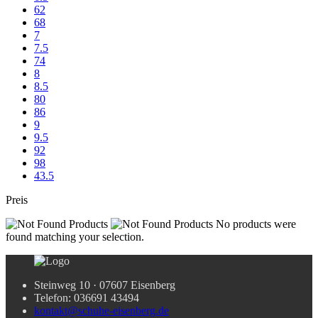
62
68
7
7.5
74
8
8.5
80
86
9
9.5
92
98
43.5
Preis
No products were
found matching your selection.
Steinweg 10 · 07607 Eisenberg
Telefon: 036691 43494
kontakt@schuhe-eisenberg.de