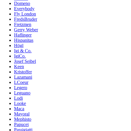
Domeno
Everybody
Fly London
FredsBruder
Fretzmen
Gerry Weber
Haflinger
Hispanitas
Högl
Igi & Co.
IgiCo.
Josef Seibel
Keen
Kristoffer
Lazamani
LCoeur
Legero
Leguano
Lodi
Looke
Maca
Mayoral
Mephisto
Papucei
Passigiatti