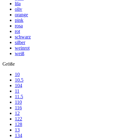
lila
oliv
orange
pink
rosa
rot
schwarz
silber
weinrot
weiß
Größe
10
10.5
104
11
11.5
110
116
12
122
128
13
134