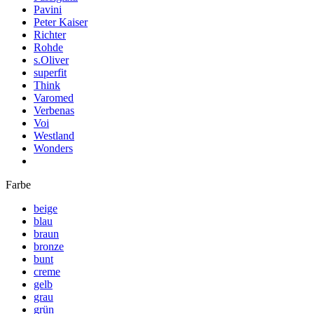
Pavini
Peter Kaiser
Richter
Rohde
s.Oliver
superfit
Think
Varomed
Verbenas
Voi
Westland
Wonders
Farbe
beige
blau
braun
bronze
bunt
creme
gelb
grau
grün