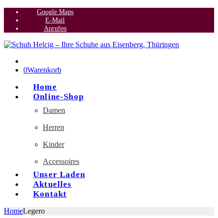
Google Maps
E-Mail
Anrufen
0
Warenkorb
Home
Online-Shop
Damen
Herren
Kinder
Accessoires
Unser Laden
Aktuelles
Kontakt
Home
Legero