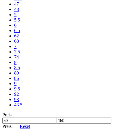
47
48
5
5.5
6
6.5
62
68
7
7.5
74
8
8.5
80
86
9
9.5
92
98
43.5
Preis
Preis:
—
Reset