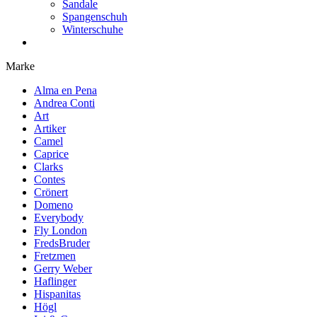
Sandale
Spangenschuh
Winterschuhe
Marke
Alma en Pena
Andrea Conti
Art
Artiker
Camel
Caprice
Clarks
Contes
Crönert
Domeno
Everybody
Fly London
FredsBruder
Fretzmen
Gerry Weber
Haflinger
Hispanitas
Högl