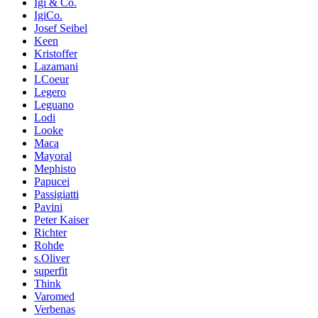
Igi & Co.
IgiCo.
Josef Seibel
Keen
Kristoffer
Lazamani
LCoeur
Legero
Leguano
Lodi
Looke
Maca
Mayoral
Mephisto
Papucei
Passigiatti
Pavini
Peter Kaiser
Richter
Rohde
s.Oliver
superfit
Think
Varomed
Verbenas