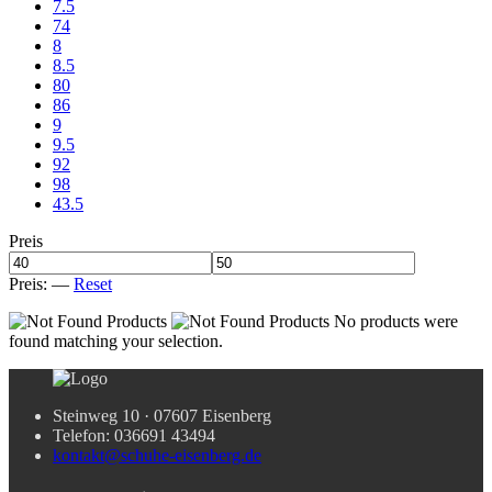
7.5
74
8
8.5
80
86
9
9.5
92
98
43.5
Preis
Preis:
—
Reset
No products were
found matching your selection.
Steinweg 10 · 07607 Eisenberg
Telefon: 036691 43494
kontakt@schuhe-eisenberg.de