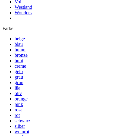
Voi
Westland
Wonders
Farbe
beige
blau
braun
bronze
bunt
creme
gelb
grau
grün
lila
oliv
orange
pink
rosa
rot
schwarz
silber
weinrot