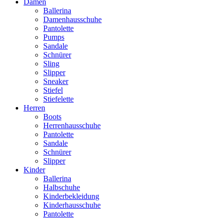
Damen
Ballerina
Damenhausschuhe
Pantolette
Pumps
Sandale
Schnürer
Sling
Slipper
Sneaker
Stiefel
Stiefelette
Herren
Boots
Herrenhausschuhe
Pantolette
Sandale
Schnürer
Slipper
Kinder
Ballerina
Halbschuhe
Kinderbekleidung
Kinderhausschuhe
Pantolette