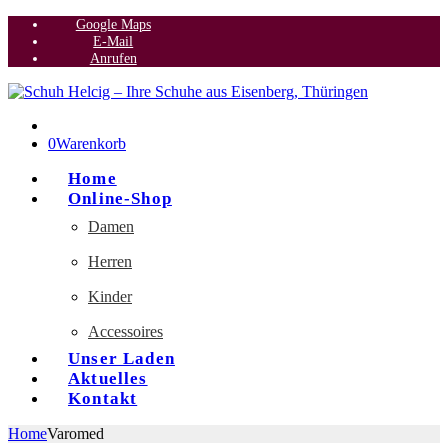
Google Maps
E-Mail
Anrufen
0
Warenkorb
Home
Online-Shop
Damen
Herren
Kinder
Accessoires
Unser Laden
Aktuelles
Kontakt
Home
Varomed