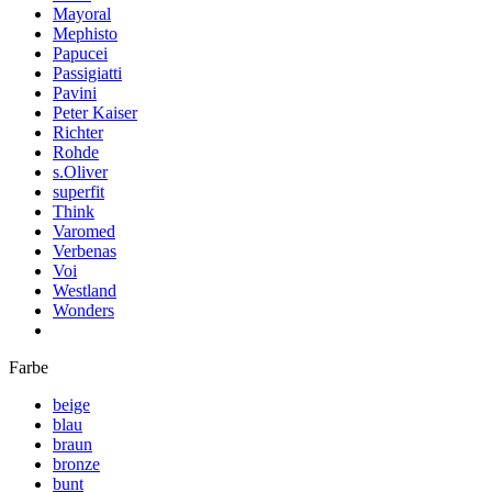
Mayoral
Mephisto
Papucei
Passigiatti
Pavini
Peter Kaiser
Richter
Rohde
s.Oliver
superfit
Think
Varomed
Verbenas
Voi
Westland
Wonders
Farbe
beige
blau
braun
bronze
bunt