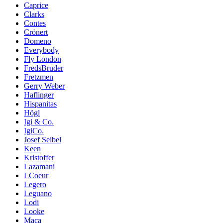
Caprice
Clarks
Contes
Crönert
Domeno
Everybody
Fly London
FredsBruder
Fretzmen
Gerry Weber
Haflinger
Hispanitas
Högl
Igi & Co.
IgiCo.
Josef Seibel
Keen
Kristoffer
Lazamani
LCoeur
Legero
Leguano
Lodi
Looke
Maca