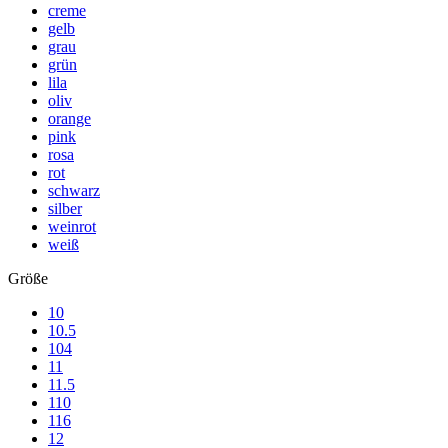
creme
gelb
grau
grün
lila
oliv
orange
pink
rosa
rot
schwarz
silber
weinrot
weiß
Größe
10
10.5
104
11
11.5
110
116
12