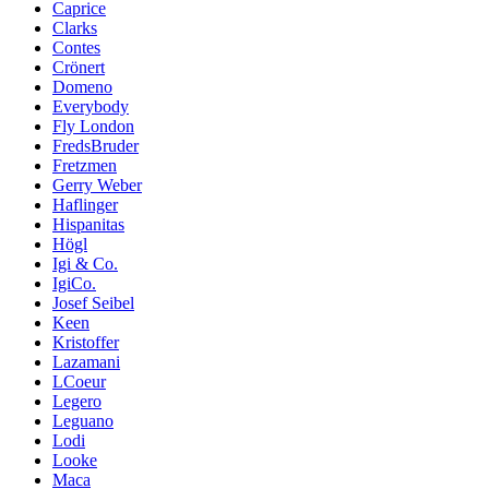
Caprice
Clarks
Contes
Crönert
Domeno
Everybody
Fly London
FredsBruder
Fretzmen
Gerry Weber
Haflinger
Hispanitas
Högl
Igi & Co.
IgiCo.
Josef Seibel
Keen
Kristoffer
Lazamani
LCoeur
Legero
Leguano
Lodi
Looke
Maca