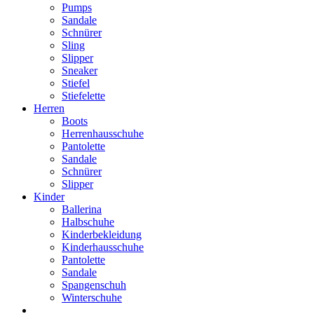
Pumps
Sandale
Schnürer
Sling
Slipper
Sneaker
Stiefel
Stiefelette
Herren
Boots
Herrenhausschuhe
Pantolette
Sandale
Schnürer
Slipper
Kinder
Ballerina
Halbschuhe
Kinderbekleidung
Kinderhausschuhe
Pantolette
Sandale
Spangenschuh
Winterschuhe