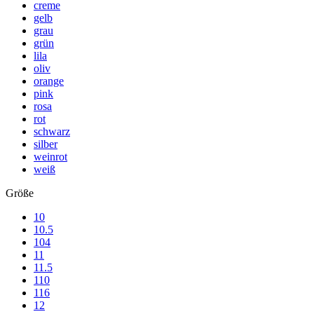
creme
gelb
grau
grün
lila
oliv
orange
pink
rosa
rot
schwarz
silber
weinrot
weiß
Größe
10
10.5
104
11
11.5
110
116
12