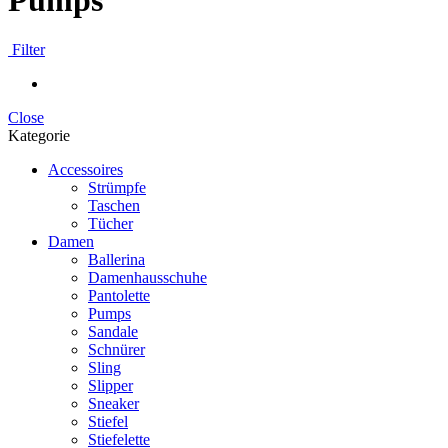
Pumps
Filter
Close
Kategorie
Accessoires
Strümpfe
Taschen
Tücher
Damen
Ballerina
Damenhausschuhe
Pantolette
Pumps
Sandale
Schnürer
Sling
Slipper
Sneaker
Stiefel
Stiefelette