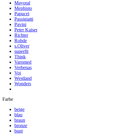
Mayoral
Mephisto
Papucei
Passigiatti
Pavini
Peter Kaiser
Richter
Rohde
s.Oliver
superfit
Think
Varomed
Verbenas
Voi
Westland
Wonders
Farbe
beige
blau
braun
bronze
bunt