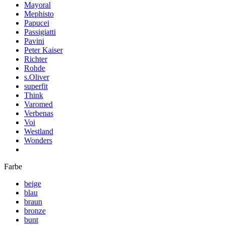
Mayoral
Mephisto
Papucei
Passigiatti
Pavini
Peter Kaiser
Richter
Rohde
s.Oliver
superfit
Think
Varomed
Verbenas
Voi
Westland
Wonders
Farbe
beige
blau
braun
bronze
bunt