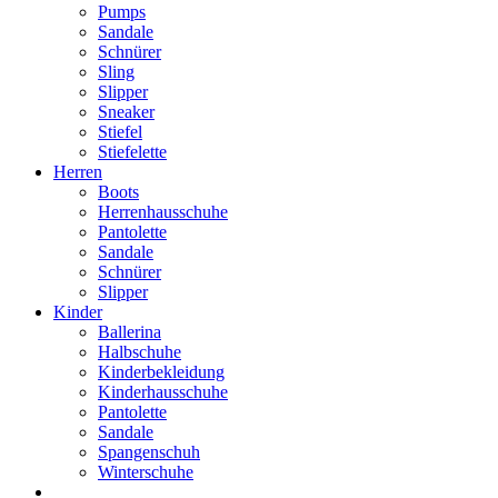
Pumps
Sandale
Schnürer
Sling
Slipper
Sneaker
Stiefel
Stiefelette
Herren
Boots
Herrenhausschuhe
Pantolette
Sandale
Schnürer
Slipper
Kinder
Ballerina
Halbschuhe
Kinderbekleidung
Kinderhausschuhe
Pantolette
Sandale
Spangenschuh
Winterschuhe