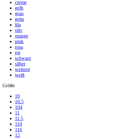
creme
gelb
grau
grün
lila
oliv
orange
pink
rosa
rot
schwarz
silber
weinrot
weiß
Größe
10
10.5
104
11
11.5
110
116
12