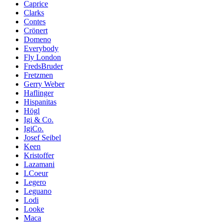
Caprice
Clarks
Contes
Crönert
Domeno
Everybody
Fly London
FredsBruder
Fretzmen
Gerry Weber
Haflinger
Hispanitas
Högl
Igi & Co.
IgiCo.
Josef Seibel
Keen
Kristoffer
Lazamani
LCoeur
Legero
Leguano
Lodi
Looke
Maca