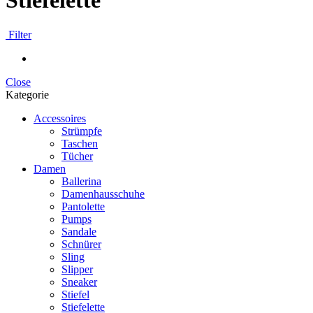
Stiefelette
Filter
Close
Kategorie
Accessoires
Strümpfe
Taschen
Tücher
Damen
Ballerina
Damenhausschuhe
Pantolette
Pumps
Sandale
Schnürer
Sling
Slipper
Sneaker
Stiefel
Stiefelette