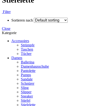
Stiefelette
Filter
Sortieren nach
Close
Kategorie
Accessoires
Strümpfe
Taschen
Tücher
Damen
Ballerina
Damenhausschuhe
Pantolette
Pumps
Sandale
Schnürer
Sling
Slipper
Sneaker
Stiefel
Stiefelette