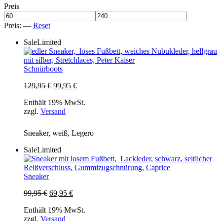
Preis
Preis:
—
Reset
Sale
Limited
Schnürboots
Ursprünglicher
Aktueller
129,95
€
99,95
€
Preis
Preis
Enthält 19% MwSt.
war:
ist:
zzgl.
Versand
129,95 €
99,95 €.
Sneaker, weiß, Legero
Sale
Limited
Sneaker
Ursprünglicher
Aktueller
99,95
€
69,95
€
Preis
Preis
Enthält 19% MwSt.
war:
ist:
zzgl.
Versand
99,95 €
69,95 €.