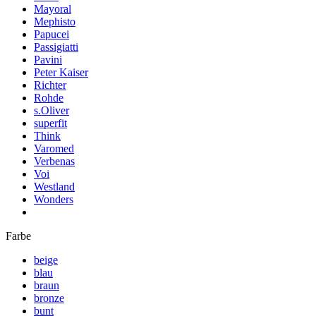
Mayoral
Mephisto
Papucei
Passigiatti
Pavini
Peter Kaiser
Richter
Rohde
s.Oliver
superfit
Think
Varomed
Verbenas
Voi
Westland
Wonders
Farbe
beige
blau
braun
bronze
bunt