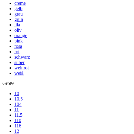
creme
gelb
grau
grün
lila
oliv
orange
pink
rosa
rot
schwarz
silber
weinrot
weiß
Größe
10
10.5
104
11
11.5
110
116
12