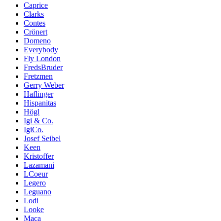
Caprice
Clarks
Contes
Crönert
Domeno
Everybody
Fly London
FredsBruder
Fretzmen
Gerry Weber
Haflinger
Hispanitas
Högl
Igi & Co.
IgiCo.
Josef Seibel
Keen
Kristoffer
Lazamani
LCoeur
Legero
Leguano
Lodi
Looke
Maca