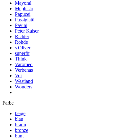
Mayoral
Mephisto
Papucei
Passigiatti
Pavini
Peter Kaiser
Richter
Rohde
s.Oliver
superfit
Think
Varomed
Verbenas
Voi
Westland
Wonders
Farbe
beige
blau
braun
bronze
bunt