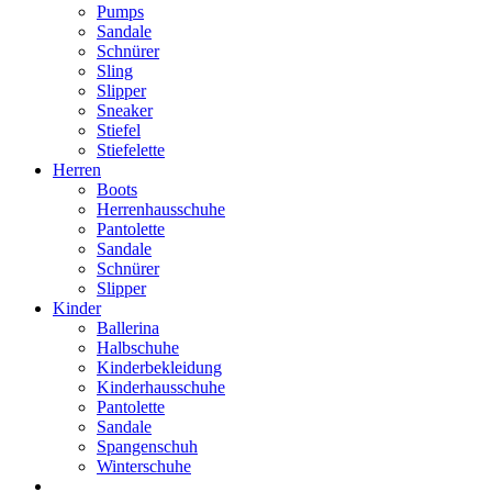
Pumps
Sandale
Schnürer
Sling
Slipper
Sneaker
Stiefel
Stiefelette
Herren
Boots
Herrenhausschuhe
Pantolette
Sandale
Schnürer
Slipper
Kinder
Ballerina
Halbschuhe
Kinderbekleidung
Kinderhausschuhe
Pantolette
Sandale
Spangenschuh
Winterschuhe