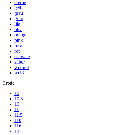
creme
gelb
grau
grün
lila
oliv
orange
pink
rosa
rot
schwarz
silber
weinrot
weiß
Größe
10
10.5
104
11
11.5
110
116
12