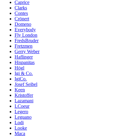
Caprice
Clarks
Contes
Crönert
Domeno
Everybody
Fly London
FredsBruder
Fretzmen
Gerry Weber
Haflinger
Hispanitas
Högl
Igi & Co.
IgiCo.
Josef Seibel
Keen
Kristoffer
Lazamani
LCoeur
Legero
Leguano
Lodi
Looke
Maca