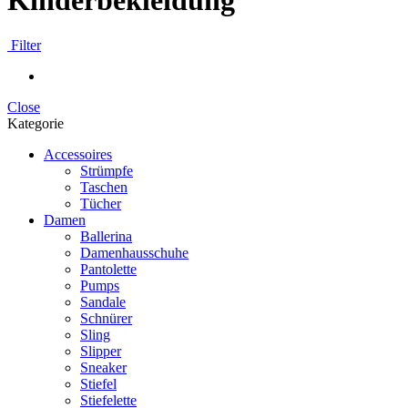
Kinderbekleidung
Filter
Close
Kategorie
Accessoires
Strümpfe
Taschen
Tücher
Damen
Ballerina
Damenhausschuhe
Pantolette
Pumps
Sandale
Schnürer
Sling
Slipper
Sneaker
Stiefel
Stiefelette