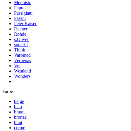
Mephisto
Papucei
Passigiatti
Pavini
Peter Kaiser
Richter
Rohde
s.Oliver
superfit
Think
Varomed
Verbenas
Voi
Westland
Wonders
Farbe
beige
blau
braun
bronze
bunt
creme