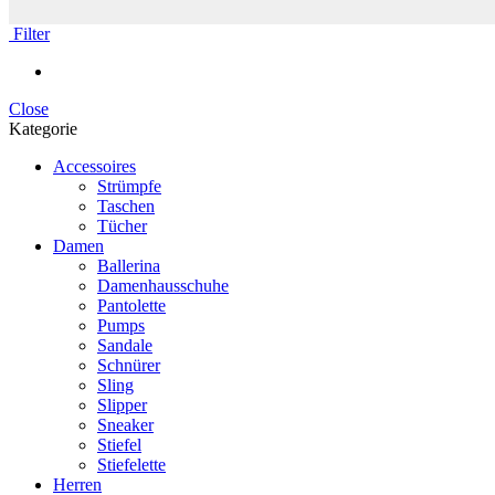
Filter
Close
Kategorie
Accessoires
Strümpfe
Taschen
Tücher
Damen
Ballerina
Damenhausschuhe
Pantolette
Pumps
Sandale
Schnürer
Sling
Slipper
Sneaker
Stiefel
Stiefelette
Herren