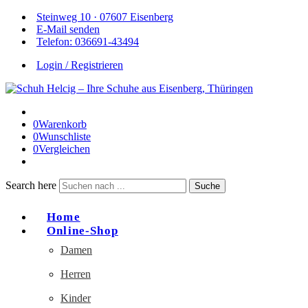
Steinweg 10 · 07607 Eisenberg
E-Mail senden
Telefon: 036691-43494
Login / Registrieren
0
Warenkorb
0
Wunschliste
0
Vergleichen
Search here
Suche
Home
Online-Shop
Damen
Herren
Kinder