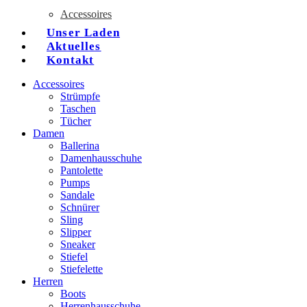
Accessoires
Unser Laden
Aktuelles
Kontakt
Accessoires
Strümpfe
Taschen
Tücher
Damen
Ballerina
Damenhausschuhe
Pantolette
Pumps
Sandale
Schnürer
Sling
Slipper
Sneaker
Stiefel
Stiefelette
Herren
Boots
Herrenhausschuhe