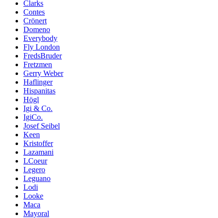
Clarks
Contes
Crönert
Domeno
Everybody
Fly London
FredsBruder
Fretzmen
Gerry Weber
Haflinger
Hispanitas
Högl
Igi & Co.
IgiCo.
Josef Seibel
Keen
Kristoffer
Lazamani
LCoeur
Legero
Leguano
Lodi
Looke
Maca
Mayoral