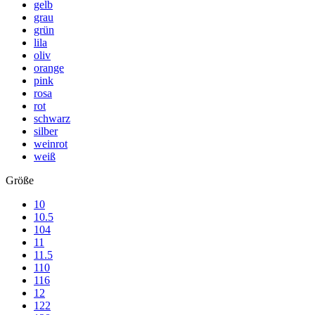
gelb
grau
grün
lila
oliv
orange
pink
rosa
rot
schwarz
silber
weinrot
weiß
Größe
10
10.5
104
11
11.5
110
116
12
122