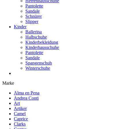
Herrenhausschuhe
Pantolette
Sandale
Schnürer
Slipper
Kinder
Ballerina
Halbschuhe
Kinderbekleidung
Kinderhausschuhe
Pantolette
Sandale
Spangenschuh
Winterschuhe
Marke
Alma en Pena
Andrea Conti
Art
Artiker
Camel
Caprice
Clarks