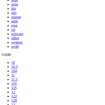
grau
grün
lila
oliv
orange
pink
rosa
rot
schwarz
silber
weinrot
weiß
Größe
10
10.5
104
11
11.5
110
116
12
122
128
13