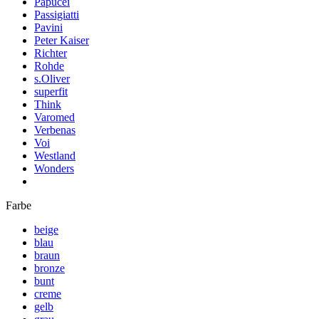
Papucei
Passigiatti
Pavini
Peter Kaiser
Richter
Rohde
s.Oliver
superfit
Think
Varomed
Verbenas
Voi
Westland
Wonders
Farbe
beige
blau
braun
bronze
bunt
creme
gelb