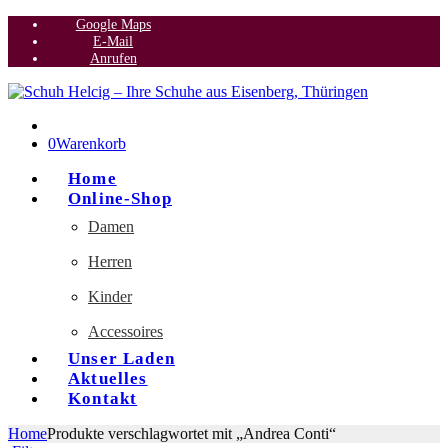
Google Maps
E-Mail
Anrufen
0
Warenkorb
Home
Online-Shop
Damen
Herren
Kinder
Accessoires
Unser Laden
Aktuelles
Kontakt
Home
Produkte verschlagwortet mit „Andrea Conti“