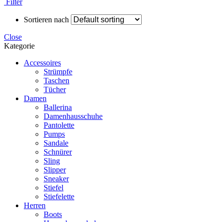
Filter
Sortieren nach
Close
Kategorie
Accessoires
Strümpfe
Taschen
Tücher
Damen
Ballerina
Damenhausschuhe
Pantolette
Pumps
Sandale
Schnürer
Sling
Slipper
Sneaker
Stiefel
Stiefelette
Herren
Boots