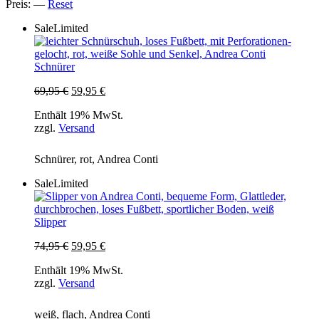
Preis:
—
Reset
Sale
Limited
Schnürer
Ursprünglicher
Aktueller
69,95
€
59,95
€
Preis
Preis
Enthält 19% MwSt.
war:
ist:
zzgl.
Versand
69,95 €
59,95 €.
Schnürer, rot, Andrea Conti
Sale
Limited
Slipper
Ursprünglicher
Aktueller
74,95
€
59,95
€
Preis
Preis
Enthält 19% MwSt.
war:
ist:
zzgl.
Versand
74,95 €
59,95 €.
weiß, flach, Andrea Conti