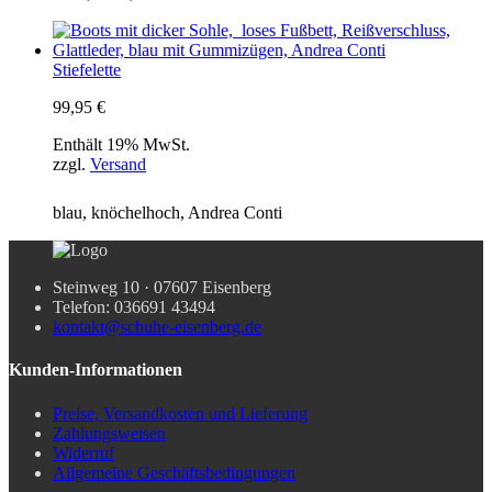
Stiefelette
99,95
€
Enthält 19% MwSt.
zzgl.
Versand
blau, knöchelhoch, Andrea Conti
Steinweg 10 · 07607 Eisenberg
Telefon: 036691 43494
kontakt@schuhe-eisenberg.de
Kunden-Informationen
Preise, Versandkosten und Lieferung
Zahlungsweisen
Widerruf
Allgemeine Geschäftsbedingungen