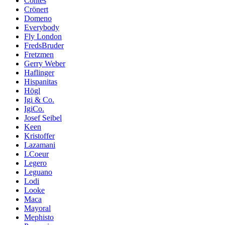
Contes
Crönert
Domeno
Everybody
Fly London
FredsBruder
Fretzmen
Gerry Weber
Haflinger
Hispanitas
Högl
Igi & Co.
IgiCo.
Josef Seibel
Keen
Kristoffer
Lazamani
LCoeur
Legero
Leguano
Lodi
Looke
Maca
Mayoral
Mephisto