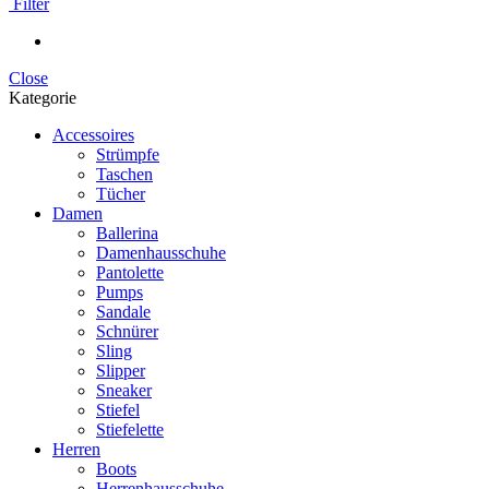
Filter
Close
Kategorie
Accessoires
Strümpfe
Taschen
Tücher
Damen
Ballerina
Damenhausschuhe
Pantolette
Pumps
Sandale
Schnürer
Sling
Slipper
Sneaker
Stiefel
Stiefelette
Herren
Boots
Herrenhausschuhe