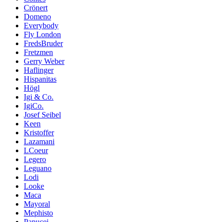
Crönert
Domeno
Everybody
Fly London
FredsBruder
Fretzmen
Gerry Weber
Haflinger
Hispanitas
Högl
Igi & Co.
IgiCo.
Josef Seibel
Keen
Kristoffer
Lazamani
LCoeur
Legero
Leguano
Lodi
Looke
Maca
Mayoral
Mephisto
Papucei