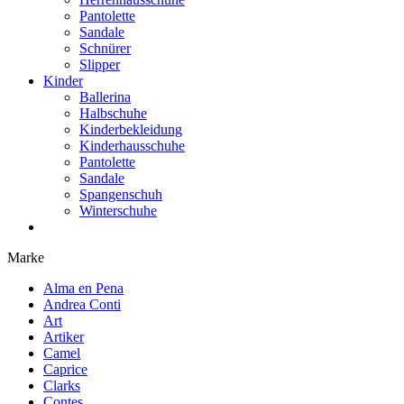
Pantolette
Sandale
Schnürer
Slipper
Kinder
Ballerina
Halbschuhe
Kinderbekleidung
Kinderhausschuhe
Pantolette
Sandale
Spangenschuh
Winterschuhe
Marke
Alma en Pena
Andrea Conti
Art
Artiker
Camel
Caprice
Clarks
Contes