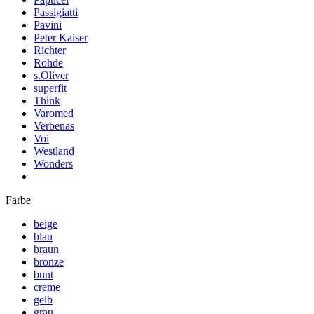
Passigiatti
Pavini
Peter Kaiser
Richter
Rohde
s.Oliver
superfit
Think
Varomed
Verbenas
Voi
Westland
Wonders
Farbe
beige
blau
braun
bronze
bunt
creme
gelb
grau