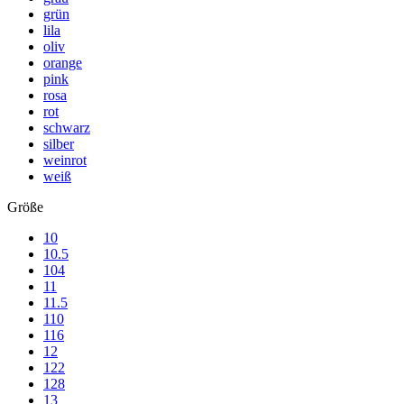
grün
lila
oliv
orange
pink
rosa
rot
schwarz
silber
weinrot
weiß
Größe
10
10.5
104
11
11.5
110
116
12
122
128
13