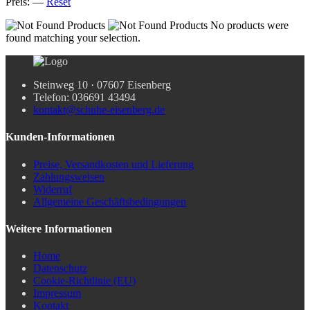
Preis:
—
Reset
No products were
found matching your selection.
Steinweg 10 · 07607 Eisenberg
Telefon: 036691 43494
kontakt@schuhe-eisenberg.de
Kunden-Informationen
Preise, Versandkosten und Lieferung
Zahlungsweisen
Widerruf
Allgemeine Geschäftsbedingungen
Weitere Informationen
Home
Datenschutz
Cookie-Richtlinie (EU)
Impressum
Kontakt