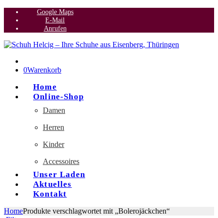
Google Maps
E-Mail
Anrufen
0
Warenkorb
Home
Online-Shop
Damen
Herren
Kinder
Accessoires
Unser Laden
Aktuelles
Kontakt
Home
Produkte verschlagwortet mit „Bolerojäckchen“