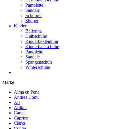
Pantolette
Sandale
Schnürer
Slipper
Kinder
Ballerina
Halbschuhe
Kinderbekleidung
Kinderhausschuhe
Pantolette
Sandale
Spangenschuh
Winterschuhe
Marke
Alma en Pena
Andrea Conti
Art
Artiker
Camel
Caprice
Clarks
Contes