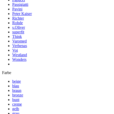
Passigiatti
Pavini
Peter Kaiser
Richter
Rohde
s.Oliver
superfit
Think
Varomed
Verbenas
Voi
Westland
Wonders
Farbe
beige
blau
braun
bronze
bunt
creme
gelb
grau