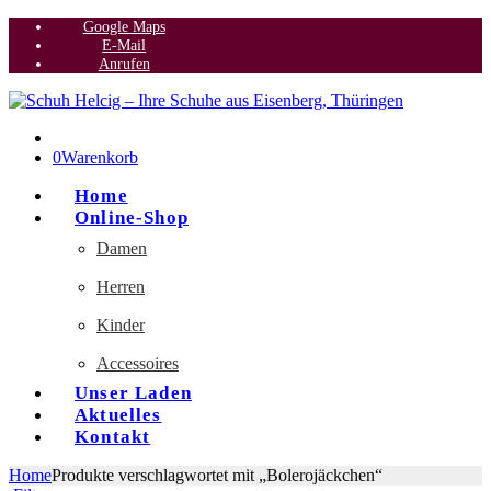
Google Maps
E-Mail
Anrufen
0
Warenkorb
Home
Online-Shop
Damen
Herren
Kinder
Accessoires
Unser Laden
Aktuelles
Kontakt
Home
Produkte verschlagwortet mit „Bolerojäckchen“