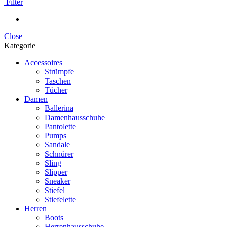
Filter
Close
Kategorie
Accessoires
Strümpfe
Taschen
Tücher
Damen
Ballerina
Damenhausschuhe
Pantolette
Pumps
Sandale
Schnürer
Sling
Slipper
Sneaker
Stiefel
Stiefelette
Herren
Boots
Herrenhausschuhe