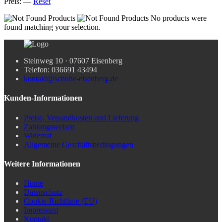
Preis:
—
Reset
No products were
found matching your selection.
Steinweg 10 · 07607 Eisenberg
Telefon: 036691 43494
kontakt@schuhe-eisenberg.de
Kunden-Informationen
Preise, Versandkosten und Lieferung
Zahlungsweisen
Widerruf
Allgemeine Geschäftsbedingungen
Weitere Informationen
Home
Datenschutz
Cookie-Richtlinie (EU)
Impressum
Kontakt