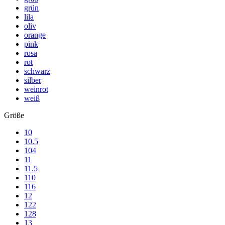
grün
lila
oliv
orange
pink
rosa
rot
schwarz
silber
weinrot
weiß
Größe
10
10.5
104
11
11.5
110
116
12
122
128
13