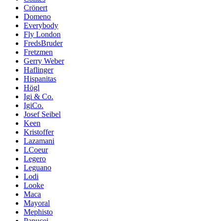
Crönert
Domeno
Everybody
Fly London
FredsBruder
Fretzmen
Gerry Weber
Haflinger
Hispanitas
Högl
Igi & Co.
IgiCo.
Josef Seibel
Keen
Kristoffer
Lazamani
LCoeur
Legero
Leguano
Lodi
Looke
Maca
Mayoral
Mephisto
Papucei