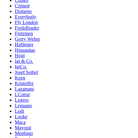
Contes
Crönert
Domeno
Everybody
Fly London
FredsBruder
Fretzmen
Gerry Weber
Haflinger
Hispanitas
Högl
Igi & Co.
IgiCo.
Josef Seibel
Keen
Kristoffer
Lazamani
LCoeur
Legero
Leguano
Lodi
Looke
Maca
Mayoral
Mephisto