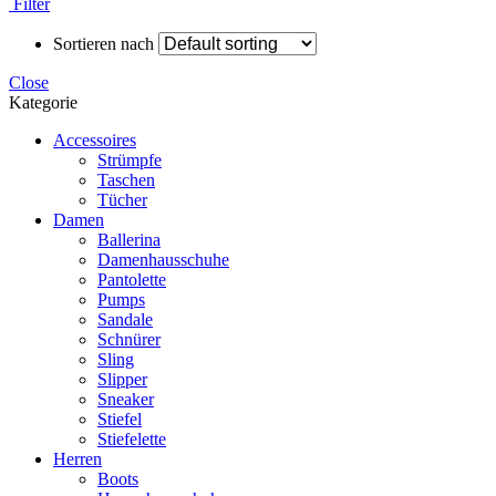
Filter
Sortieren nach
Close
Kategorie
Accessoires
Strümpfe
Taschen
Tücher
Damen
Ballerina
Damenhausschuhe
Pantolette
Pumps
Sandale
Schnürer
Sling
Slipper
Sneaker
Stiefel
Stiefelette
Herren
Boots