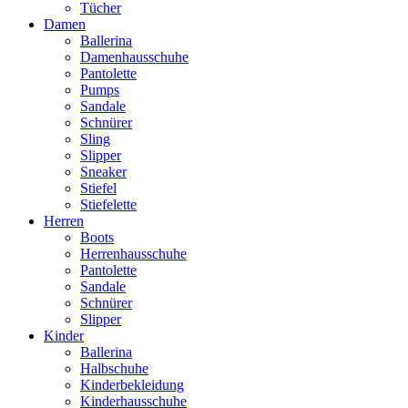
Tücher
Damen
Ballerina
Damenhausschuhe
Pantolette
Pumps
Sandale
Schnürer
Sling
Slipper
Sneaker
Stiefel
Stiefelette
Herren
Boots
Herrenhausschuhe
Pantolette
Sandale
Schnürer
Slipper
Kinder
Ballerina
Halbschuhe
Kinderbekleidung
Kinderhausschuhe