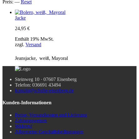
Preis:
—
Reset
Jacke
24,95
€
Enthält 19% MwSt.
zzgl.
Versand
Jeansjacke, weiß, Mayoral
Steinweg 10 · 07607 Eisenberg
Telefon: 036691 43494
kontakt@schuhe-eisenberg.de
Kunden-Informationen
Preise, Versandkosten und Lieferung
Zahlungsweisen
Widerruf
Allgemeine Geschäftsbedingungen