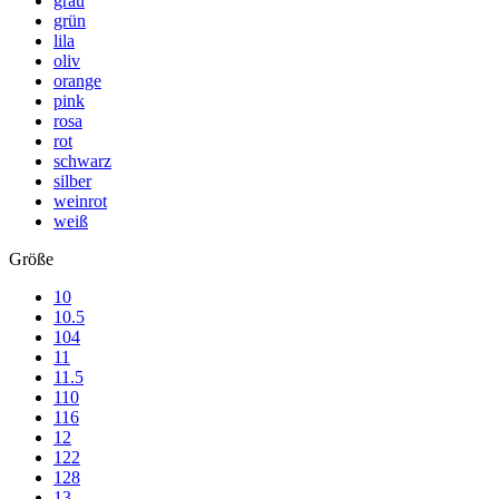
grau
grün
lila
oliv
orange
pink
rosa
rot
schwarz
silber
weinrot
weiß
Größe
10
10.5
104
11
11.5
110
116
12
122
128
13