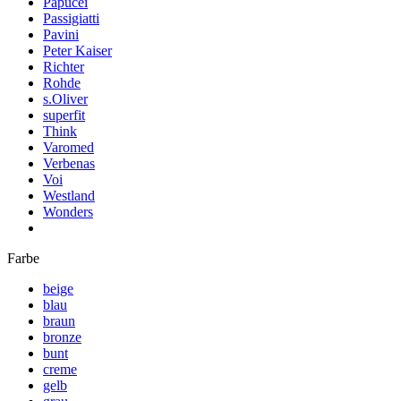
Papucei
Passigiatti
Pavini
Peter Kaiser
Richter
Rohde
s.Oliver
superfit
Think
Varomed
Verbenas
Voi
Westland
Wonders
Farbe
beige
blau
braun
bronze
bunt
creme
gelb