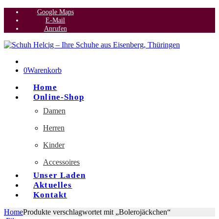
Google Maps
E-Mail
Anrufen
0
Warenkorb
Home
Online-Shop
Damen
Herren
Kinder
Accessoires
Unser Laden
Aktuelles
Kontakt
Home
Produkte verschlagwortet mit „Bolerojäckchen“