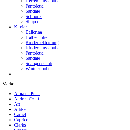
Herrenhausschuhe
Pantolette
Sandale
Schnürer
Slipper
Kinder
Ballerina
Halbschuhe
Kinderbekleidung
Kinderhausschuhe
Pantolette
Sandale
Spangenschuh
Winterschuhe
Marke
Alma en Pena
Andrea Conti
Art
Artiker
Camel
Caprice
Clarks