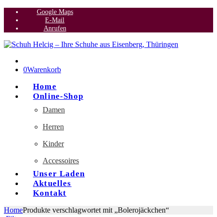
Google Maps
E-Mail
Anrufen
0
Warenkorb
Home
Online-Shop
Damen
Herren
Kinder
Accessoires
Unser Laden
Aktuelles
Kontakt
Home
Produkte verschlagwortet mit „Bolerojäckchen“