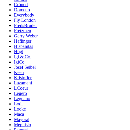
Crönert
Domeno
Everybody
Fly London
FredsBruder
Fretzmen
Gerry Weber
Haflinger
Hispanitas
Högl
Igi & Co.
IgiCo.
Josef Seibel
Keen
Kristoffer
Lazamani
LCoeur
Legero
Leguano
Lodi
Looke
Maca
Mayoral
Mephisto
Papucei