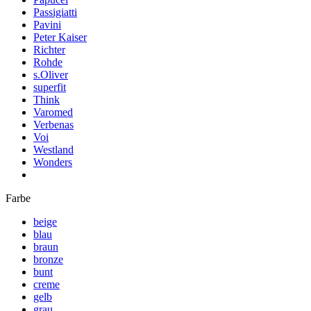
Passigiatti
Pavini
Peter Kaiser
Richter
Rohde
s.Oliver
superfit
Think
Varomed
Verbenas
Voi
Westland
Wonders
Farbe
beige
blau
braun
bronze
bunt
creme
gelb
grau