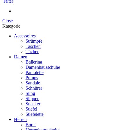
Filter
Close
Kategorie
Accessoires
Strümpfe
Taschen
Tücher
Damen
Ballerina
Damenhausschuhe
Pantolette
Pumps
Sandale
Schnürer
Sling
Slipper
Sneaker
Stiefel
Stiefelette
Herren
Boots
Herrenhausschuhe