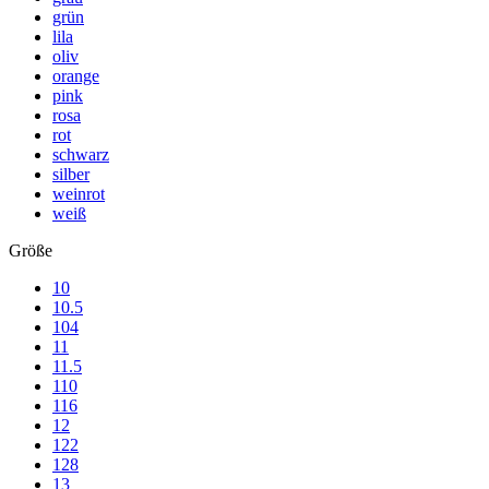
grün
lila
oliv
orange
pink
rosa
rot
schwarz
silber
weinrot
weiß
Größe
10
10.5
104
11
11.5
110
116
12
122
128
13