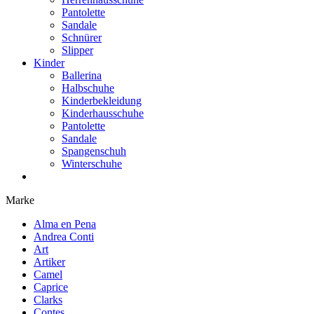
Pantolette
Sandale
Schnürer
Slipper
Kinder
Ballerina
Halbschuhe
Kinderbekleidung
Kinderhausschuhe
Pantolette
Sandale
Spangenschuh
Winterschuhe
Marke
Alma en Pena
Andrea Conti
Art
Artiker
Camel
Caprice
Clarks
Contes