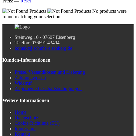
Preis:
—
Reset
No products were
found matching your selection.
Steinweg 10 · 07607 Eisenberg
Telefon: 036691 43494
kontakt@schuhe-eisenberg.de
Kunden-Informationen
Preise, Versandkosten und Lieferung
Zahlungsweisen
Widerruf
Allgemeine Geschäftsbedingungen
Weitere Informationen
Home
Datenschutz
Cookie-Richtlinie (EU)
Impressum
Kontakt