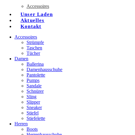
Accessoires
Unser Laden
Aktuelles
Kontakt
Accessoires
Strümpfe
Taschen
Tücher
Damen
Ballerina
Damenhausschuhe
Pantolette
Pumps
Sandale
Schnürer
Sling
Slipper
Sneaker
Stiefel
Stiefelette
Herren
Boots
Herrenhausschuhe