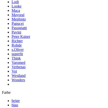
Lodi
Looke
Maca
Mayoral
Mephisto
Papucei
Passigiatti
Pavini
Peter Kaiser
Richter
Rohde
s.Oliver
superfit
Think
Varomed
Verbenas
Voi
Westland
Wonders
Farbe
beige
blau