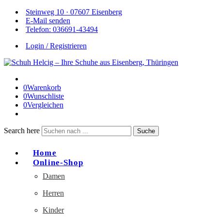
Steinweg 10 · 07607 Eisenberg
E-Mail senden
Telefon: 036691-43494
Login / Registrieren
0
Warenkorb
0
Wunschliste
0
Vergleichen
Search here
Suche
Home
Online-Shop
Damen
Herren
Kinder