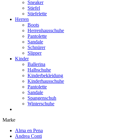
Sneaker
Stiefel
Stiefelette
Herren
Boots
Herrenhausschuhe
Pantolette
Sandale
Schnürer
Slipper
Kinder
Ballerina
Halbschuhe
Kinderbekleidung
Kinderhausschuhe
Pantolette
Sandale
Spangenschuh
Winterschuhe
Marke
Alma en Pena
Andrea Conti