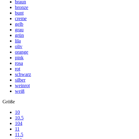
braun
bronze
bunt
creme
gelb
grau
grün
lila
oliv
orange
pink
rosa
rot
schwarz
silber
weinrot
weiß
Größe
10
10.5
104
11
11.5