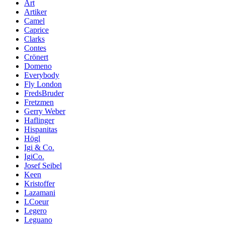
Art
Artiker
Camel
Caprice
Clarks
Contes
Crönert
Domeno
Everybody
Fly London
FredsBruder
Fretzmen
Gerry Weber
Haflinger
Hispanitas
Högl
Igi & Co.
IgiCo.
Josef Seibel
Keen
Kristoffer
Lazamani
LCoeur
Legero
Leguano