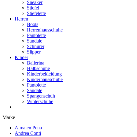
Sneaker
Stiefel
Stiefelette
Herren
Boots
Herrenhausschuhe
Pantolette
Sandale
Schnürer
Slipper
Kinder
Ballerina
Halbschuhe
Kinderbekleidung
Kinderhausschuhe
Pantolette
Sandale
Spangenschuh
Winterschuhe
Marke
Alma en Pena
Andrea Conti