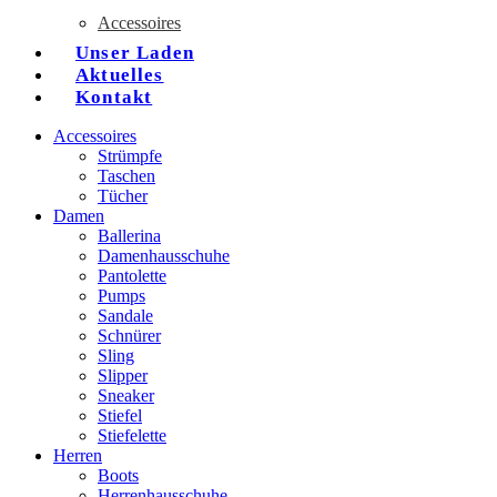
Accessoires
Unser Laden
Aktuelles
Kontakt
Accessoires
Strümpfe
Taschen
Tücher
Damen
Ballerina
Damenhausschuhe
Pantolette
Pumps
Sandale
Schnürer
Sling
Slipper
Sneaker
Stiefel
Stiefelette
Herren
Boots
Herrenhausschuhe