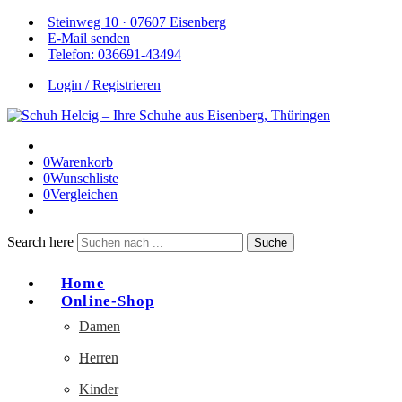
Steinweg 10 · 07607 Eisenberg
E-Mail senden
Telefon: 036691-43494
Login / Registrieren
0
Warenkorb
0
Wunschliste
0
Vergleichen
Search here
Suche
Home
Online-Shop
Damen
Herren
Kinder