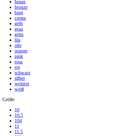
braun
bronze
bunt
creme
gelb
grau
grün
lila
oliv
orange
pink
rosa
rot
schwarz
silber
weinrot
weiß
Größe
10
10.5
104
11
11.5