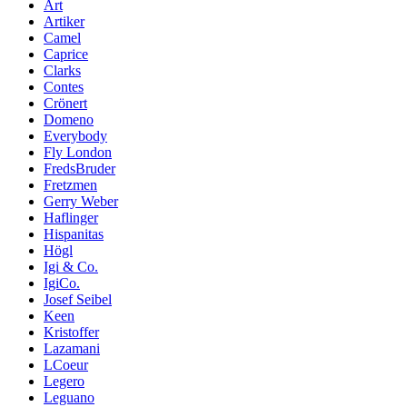
Art
Artiker
Camel
Caprice
Clarks
Contes
Crönert
Domeno
Everybody
Fly London
FredsBruder
Fretzmen
Gerry Weber
Haflinger
Hispanitas
Högl
Igi & Co.
IgiCo.
Josef Seibel
Keen
Kristoffer
Lazamani
LCoeur
Legero
Leguano