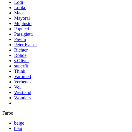
Lodi
Looke
Maca
Mayoral
Mephisto
Papucei
Passigiatti
Pavini
Peter Kaiser
Richter
Rohde
s.Oliver
superfit
Think
Varomed
Verbenas
Voi
Westland
Wonders
Farbe
beige
blau