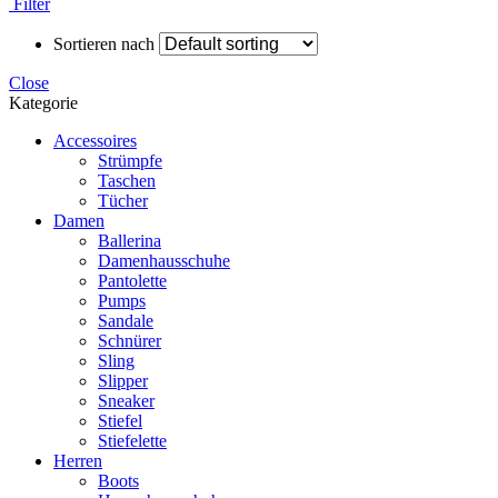
Filter
Sortieren nach
Close
Kategorie
Accessoires
Strümpfe
Taschen
Tücher
Damen
Ballerina
Damenhausschuhe
Pantolette
Pumps
Sandale
Schnürer
Sling
Slipper
Sneaker
Stiefel
Stiefelette
Herren
Boots