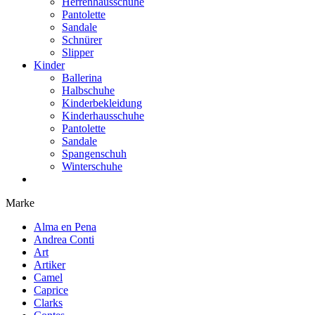
Herrenhausschuhe
Pantolette
Sandale
Schnürer
Slipper
Kinder
Ballerina
Halbschuhe
Kinderbekleidung
Kinderhausschuhe
Pantolette
Sandale
Spangenschuh
Winterschuhe
Marke
Alma en Pena
Andrea Conti
Art
Artiker
Camel
Caprice
Clarks