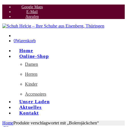
Google Maps
E-Mail
Anrufen
0
Warenkorb
Home
Online-Shop
Damen
Herren
Kinder
Accessoires
Unser Laden
Aktuelles
Kontakt
Home
Produkte verschlagwortet mit „Bolerojäckchen“