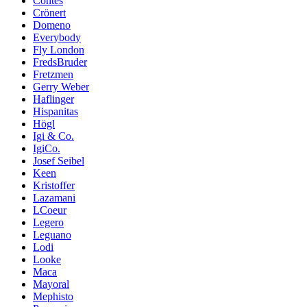
Contes
Crönert
Domeno
Everybody
Fly London
FredsBruder
Fretzmen
Gerry Weber
Haflinger
Hispanitas
Högl
Igi & Co.
IgiCo.
Josef Seibel
Keen
Kristoffer
Lazamani
LCoeur
Legero
Leguano
Lodi
Looke
Maca
Mayoral
Mephisto