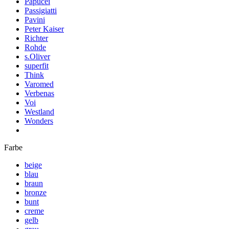
Papucei
Passigiatti
Pavini
Peter Kaiser
Richter
Rohde
s.Oliver
superfit
Think
Varomed
Verbenas
Voi
Westland
Wonders
Farbe
beige
blau
braun
bronze
bunt
creme
gelb