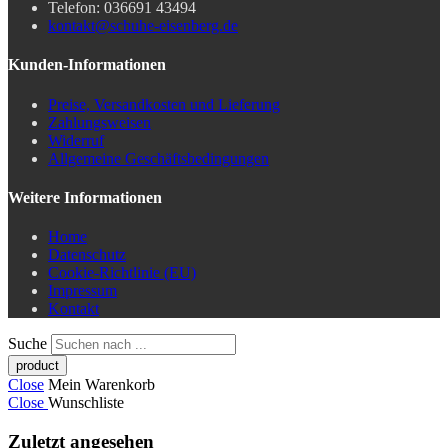
Telefon: 036691 43494
kontakt@schuhe-eisenberg.de
Kunden-Informationen
Preise, Versandkosten und Lieferung
Zahlungsweisen
Widerruf
Allgemeine Geschäftsbedingungen
Weitere Informationen
Home
Datenschutz
Cookie-Richtlinie (EU)
Impressum
Kontakt
Suche
Close
Mein Warenkorb
Close
Wunschliste
Zuletzt angesehen