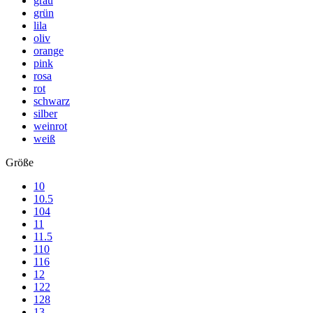
grau
grün
lila
oliv
orange
pink
rosa
rot
schwarz
silber
weinrot
weiß
Größe
10
10.5
104
11
11.5
110
116
12
122
128
13