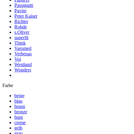
Passigiatti
Pavini
Peter Kaiser
Richter
Rohde
s.Oliver
superfit
Think
Varomed
Verbenas
Voi
Westland
Wonders
Farbe
beige
blau
braun
bronze
bunt
creme
gelb
grau