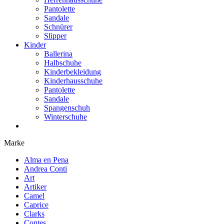
Pantolette
Sandale
Schnürer
Slipper
Kinder
Ballerina
Halbschuhe
Kinderbekleidung
Kinderhausschuhe
Pantolette
Sandale
Spangenschuh
Winterschuhe
Marke
Alma en Pena
Andrea Conti
Art
Artiker
Camel
Caprice
Clarks
Contes