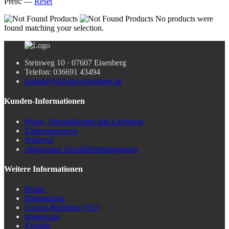
Preis:
—
Reset
No products were
found matching your selection.
Steinweg 10 · 07607 Eisenberg
Telefon: 036691 43494
kontakt@schuhe-eisenberg.de
Kunden-Informationen
Preise, Versandkosten und Lieferung
Zahlungsweisen
Widerruf
Allgemeine Geschäftsbedingungen
Weitere Informationen
Home
Datenschutz
Cookie-Richtlinie (EU)
Impressum
Kontakt