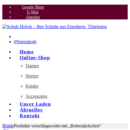
Google Maps
E-Mail
Anrufen
0
Warenkorb
Home
Online-Shop
Damen
Herren
Kinder
Accessoires
Unser Laden
Aktuelles
Kontakt
Home
Produkte verschlagwortet mit „Bolerojäckchen“