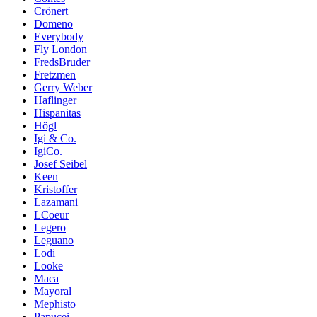
Crönert
Domeno
Everybody
Fly London
FredsBruder
Fretzmen
Gerry Weber
Haflinger
Hispanitas
Högl
Igi & Co.
IgiCo.
Josef Seibel
Keen
Kristoffer
Lazamani
LCoeur
Legero
Leguano
Lodi
Looke
Maca
Mayoral
Mephisto
Papucei