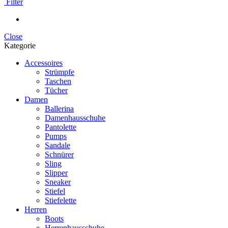
Filter
Close
Kategorie
Accessoires
Strümpfe
Taschen
Tücher
Damen
Ballerina
Damenhausschuhe
Pantolette
Pumps
Sandale
Schnürer
Sling
Slipper
Sneaker
Stiefel
Stiefelette
Herren
Boots
Herrenhausschuhe