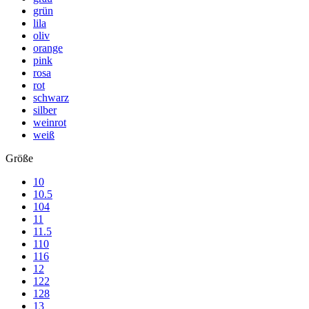
grün
lila
oliv
orange
pink
rosa
rot
schwarz
silber
weinrot
weiß
Größe
10
10.5
104
11
11.5
110
116
12
122
128
13