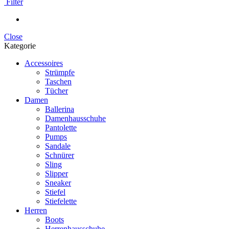
Filter
Close
Kategorie
Accessoires
Strümpfe
Taschen
Tücher
Damen
Ballerina
Damenhausschuhe
Pantolette
Pumps
Sandale
Schnürer
Sling
Slipper
Sneaker
Stiefel
Stiefelette
Herren
Boots
Herrenhausschuhe