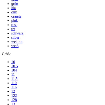
grün
lila
oliv
orange
pink
rosa
rot
schwarz
silber
weinrot
weiß
Größe
10
10.5
104
11
11.5
110
116
12
122
128
13