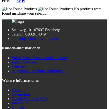
Preis:
—
Reset
No products were
found matching your selection.
Steinweg 10 · 07607 Eisenberg
Telefon: 036691 43494
kontakt@schuhe-eisenberg.de
Kunden-Informationen
Preise, Versandkosten und Lieferung
Zahlungsweisen
Widerruf
Allgemeine Geschäftsbedingungen
Weitere Informationen
Home
Datenschutz
Cookie-Richtlinie (EU)
Impressum
Kontakt