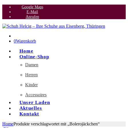
Google Maps
E-Mail
Anrufen
0
Warenkorb
Home
Online-Shop
Damen
Herren
Kinder
Accessoires
Unser Laden
Aktuelles
Kontakt
Home
Produkte verschlagwortet mit „Bolerojäckchen“