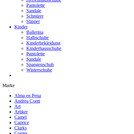
Pantolette
Sandale
Schnürer
Slipper
Kinder
Ballerina
Halbschuhe
Kinderbekleidung
Kinderhausschuhe
Pantolette
Sandale
Spangenschuh
Winterschuhe
Marke
Alma en Pena
Andrea Conti
Art
Artiker
Camel
Caprice
Clarks
Contes