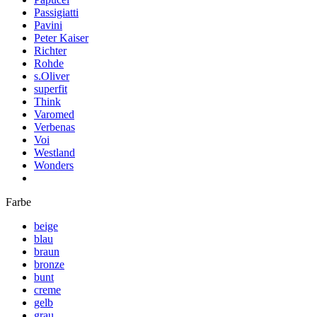
Passigiatti
Pavini
Peter Kaiser
Richter
Rohde
s.Oliver
superfit
Think
Varomed
Verbenas
Voi
Westland
Wonders
Farbe
beige
blau
braun
bronze
bunt
creme
gelb
grau