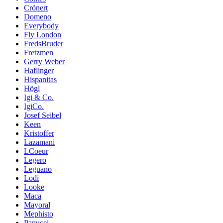
Crönert
Domeno
Everybody
Fly London
FredsBruder
Fretzmen
Gerry Weber
Haflinger
Hispanitas
Högl
Igi & Co.
IgiCo.
Josef Seibel
Keen
Kristoffer
Lazamani
LCoeur
Legero
Leguano
Lodi
Looke
Maca
Mayoral
Mephisto
Papucei