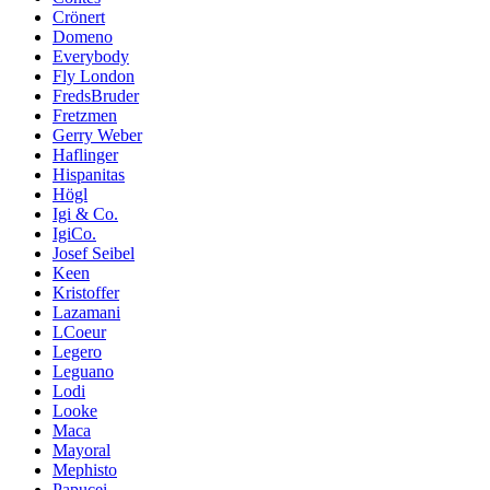
Crönert
Domeno
Everybody
Fly London
FredsBruder
Fretzmen
Gerry Weber
Haflinger
Hispanitas
Högl
Igi & Co.
IgiCo.
Josef Seibel
Keen
Kristoffer
Lazamani
LCoeur
Legero
Leguano
Lodi
Looke
Maca
Mayoral
Mephisto
Papucei