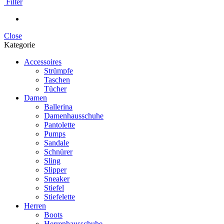
Filter
Close
Kategorie
Accessoires
Strümpfe
Taschen
Tücher
Damen
Ballerina
Damenhausschuhe
Pantolette
Pumps
Sandale
Schnürer
Sling
Slipper
Sneaker
Stiefel
Stiefelette
Herren
Boots
Herrenhausschuhe