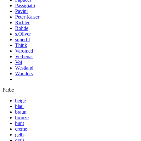
Passigiatti
Pavini
Peter Kaiser
Richter
Rohde
s.Oliver
superfit
Think
Varomed
Verbenas
Voi
Westland
Wonders
Farbe
beige
blau
braun
bronze
bunt
creme
gelb
grau