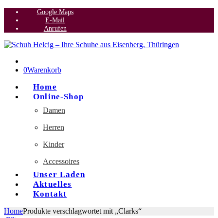
Google Maps
E-Mail
Anrufen
0
Warenkorb
Home
Online-Shop
Damen
Herren
Kinder
Accessoires
Unser Laden
Aktuelles
Kontakt
Home
Produkte verschlagwortet mit „Clarks“