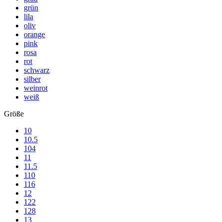
grün
lila
oliv
orange
pink
rosa
rot
schwarz
silber
weinrot
weiß
Größe
10
10.5
104
11
11.5
110
116
12
122
128
13