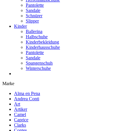
Pantolette
Sandale
Schnürer
Slipper
Kinder
Ballerina
Halbschuhe
Kinderbekleidung
Kinderhausschuhe
Pantolette
Sandale
Spangenschuh
Winterschuhe
Marke
Alma en Pena
Andrea Conti
Art
Artiker
Camel
Caprice
Clarks
Contes