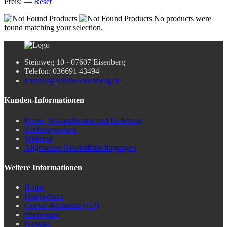
Preis:
—
Reset
No products were
found matching your selection.
Steinweg 10 · 07607 Eisenberg
Telefon: 036691 43494
kontakt@schuhe-eisenberg.de
Kunden-Informationen
Preise, Versandkosten und Lieferung
Zahlungsweisen
Widerruf
Allgemeine Geschäftsbedingungen
Weitere Informationen
Home
Datenschutz
Cookie-Richtlinie (EU)
Impressum
Kontakt