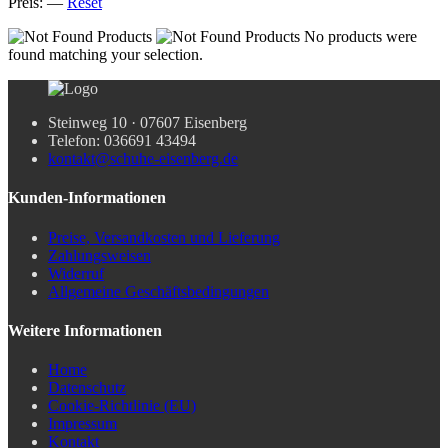
Preis:
—
Reset
No products were
found matching your selection.
Steinweg 10 · 07607 Eisenberg
Telefon: 036691 43494
kontakt@schuhe-eisenberg.de
Kunden-Informationen
Preise, Versandkosten und Lieferung
Zahlungsweisen
Widerruf
Allgemeine Geschäftsbedingungen
Weitere Informationen
Home
Datenschutz
Cookie-Richtlinie (EU)
Impressum
Kontakt