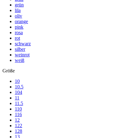
grün
lila
oliv
orange
pink
rosa
rot
schwarz
silber
weinrot
weiß
Größe
10
10.5
104
11
11.5
110
116
12
122
128
13