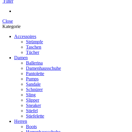
Filter
Close
Kategorie
Accessoires
Strümpfe
Taschen
Tücher
Damen
Ballerina
Damenhausschuhe
Pantolette
Pumps
Sandale
Schnürer
Sling
Slipper
Sneaker
Stiefel
Stiefelette
Herren
Boots
Herrenhausschuhe