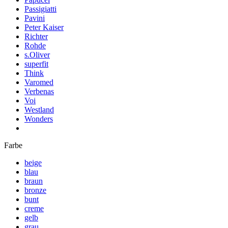
Passigiatti
Pavini
Peter Kaiser
Richter
Rohde
s.Oliver
superfit
Think
Varomed
Verbenas
Voi
Westland
Wonders
Farbe
beige
blau
braun
bronze
bunt
creme
gelb
grau