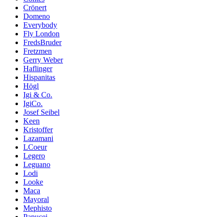
Crönert
Domeno
Everybody
Fly London
FredsBruder
Fretzmen
Gerry Weber
Haflinger
Hispanitas
Högl
Igi & Co.
IgiCo.
Josef Seibel
Keen
Kristoffer
Lazamani
LCoeur
Legero
Leguano
Lodi
Looke
Maca
Mayoral
Mephisto
Papucei