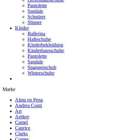
Pantolette
Sandale
Schnürer
Slipper
Kinder
Ballerina
Halbschuhe
Kinderbekleidung
Kinderhausschuhe
Pantolette
Sandale
Spangenschuh
Winterschuhe
Marke
Alma en Pena
Andrea Conti
Art
Artiker
Camel
Caprice
Clarks
Contes