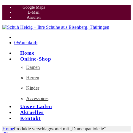
Google Maps
E-Mail
Anrufen
0
Warenkorb
Home
Online-Shop
Damen
Herren
Kinder
Accessoires
Unser Laden
Aktuelles
Kontakt
Home
Produkte verschlagwortet mit „Damenpantolette“