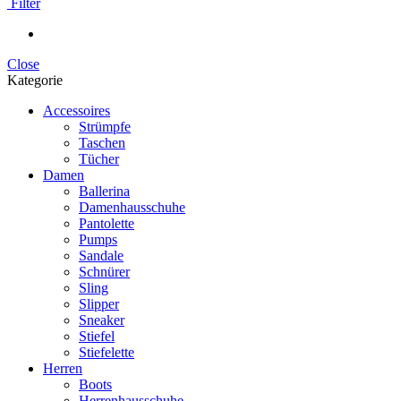
Filter
Close
Kategorie
Accessoires
Strümpfe
Taschen
Tücher
Damen
Ballerina
Damenhausschuhe
Pantolette
Pumps
Sandale
Schnürer
Sling
Slipper
Sneaker
Stiefel
Stiefelette
Herren
Boots
Herrenhausschuhe