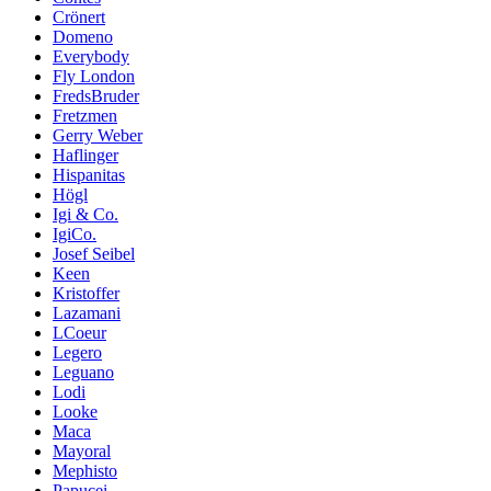
Crönert
Domeno
Everybody
Fly London
FredsBruder
Fretzmen
Gerry Weber
Haflinger
Hispanitas
Högl
Igi & Co.
IgiCo.
Josef Seibel
Keen
Kristoffer
Lazamani
LCoeur
Legero
Leguano
Lodi
Looke
Maca
Mayoral
Mephisto
Papucei