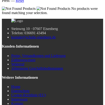
Preis:
—
Reset
No products were
found matching your selection.
Steinweg 10 · 07607 Eisenberg
Telefon: 036691 43494
kontakt@schuhe-eisenberg.de
Kunden-Informationen
Preise, Versandkosten und Lieferung
Zahlungsweisen
Widerruf
Allgemeine Geschäftsbedingungen
Weitere Informationen
Home
Datenschutz
Cookie-Richtlinie (EU)
Impressum
Kontakt