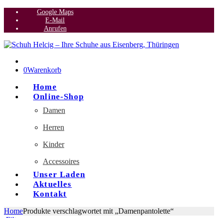
Google Maps
E-Mail
Anrufen
0
Warenkorb
Home
Online-Shop
Damen
Herren
Kinder
Accessoires
Unser Laden
Aktuelles
Kontakt
Home
Produkte verschlagwortet mit „Damenpantolette“