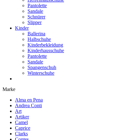
Pantolette
Sandale
Schnürer
Slipper
Kinder
Ballerina
Halbschuhe
Kinderbekleidung
Kinderhausschuhe
Pantolette
Sandale
Spangenschuh
Winterschuhe
Marke
Alma en Pena
Andrea Conti
Art
Artiker
Camel
Caprice
Clarks
Contes