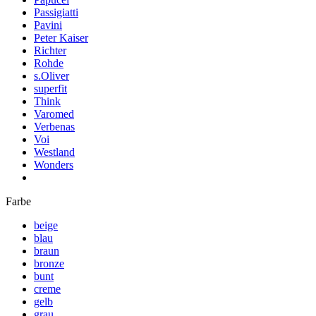
Passigiatti
Pavini
Peter Kaiser
Richter
Rohde
s.Oliver
superfit
Think
Varomed
Verbenas
Voi
Westland
Wonders
Farbe
beige
blau
braun
bronze
bunt
creme
gelb
grau