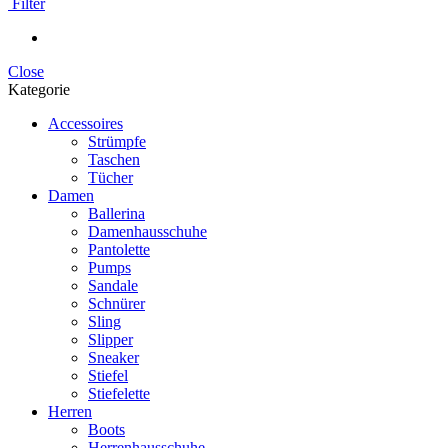
Filter
Close
Kategorie
Accessoires
Strümpfe
Taschen
Tücher
Damen
Ballerina
Damenhausschuhe
Pantolette
Pumps
Sandale
Schnürer
Sling
Slipper
Sneaker
Stiefel
Stiefelette
Herren
Boots
Herrenhausschuhe