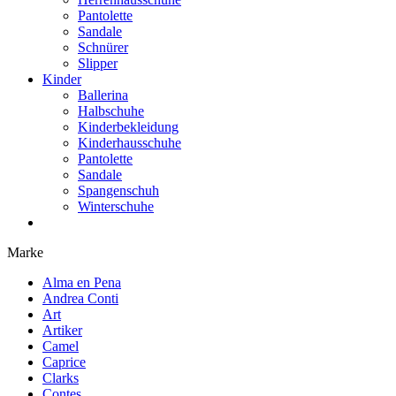
Pantolette
Sandale
Schnürer
Slipper
Kinder
Ballerina
Halbschuhe
Kinderbekleidung
Kinderhausschuhe
Pantolette
Sandale
Spangenschuh
Winterschuhe
Marke
Alma en Pena
Andrea Conti
Art
Artiker
Camel
Caprice
Clarks
Contes