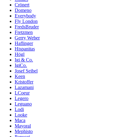
Crönert
Domeno
Everybody
Fly London
FredsBruder
Fretzmen
Gerry Weber
Haflinger
Hispanitas
Högl
Igi & Co.
IgiCo.
Josef Seibel
Keen
Kristoffer
Lazamani
LCoeur
Legero
Leguano
Lodi
Looke
Maca
Mayoral
Mephisto
Papucei