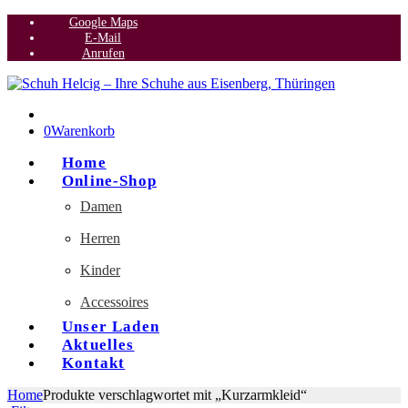
Google Maps
E-Mail
Anrufen
0
Warenkorb
Home
Online-Shop
Damen
Herren
Kinder
Accessoires
Unser Laden
Aktuelles
Kontakt
Home
Produkte verschlagwortet mit „Kurzarmkleid“