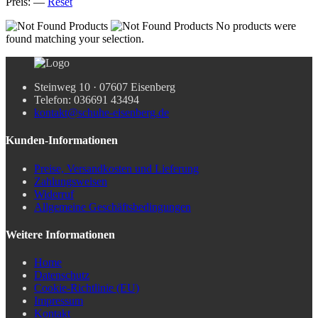
Preis:
—
Reset
No products were
found matching your selection.
Steinweg 10 · 07607 Eisenberg
Telefon: 036691 43494
kontakt@schuhe-eisenberg.de
Kunden-Informationen
Preise, Versandkosten und Lieferung
Zahlungsweisen
Widerruf
Allgemeine Geschäftsbedingungen
Weitere Informationen
Home
Datenschutz
Cookie-Richtlinie (EU)
Impressum
Kontakt