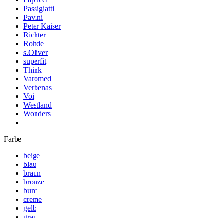
Passigiatti
Pavini
Peter Kaiser
Richter
Rohde
s.Oliver
superfit
Think
Varomed
Verbenas
Voi
Westland
Wonders
Farbe
beige
blau
braun
bronze
bunt
creme
gelb
grau