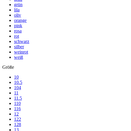
grün
lila
oliv
orange
pink
rosa
rot
schwarz
silber
weinrot
weiß
Größe
10
10.5
104
11
11.5
110
116
12
122
128
13