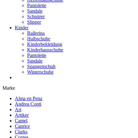
Pantolette
Sandale
Schnürer
Slipper
Kinder
Ballerina
Halbschuhe
Kinderbekleidung
Kinderhausschuhe
Pantolette
Sandale
Spangenschuh
Winterschuhe
Marke
Alma en Pena
Andrea Conti
Art
Artiker
Camel
Caprice
Clarks
Contes