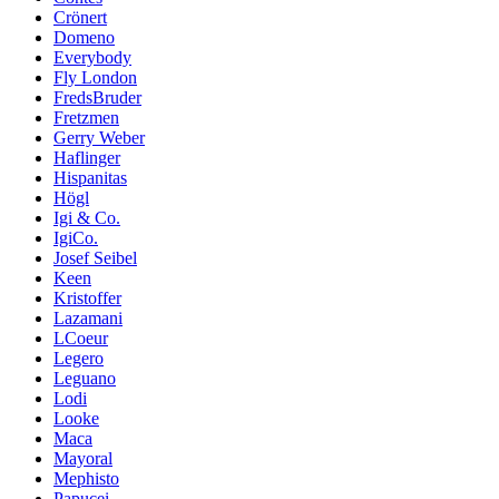
Crönert
Domeno
Everybody
Fly London
FredsBruder
Fretzmen
Gerry Weber
Haflinger
Hispanitas
Högl
Igi & Co.
IgiCo.
Josef Seibel
Keen
Kristoffer
Lazamani
LCoeur
Legero
Leguano
Lodi
Looke
Maca
Mayoral
Mephisto
Papucei