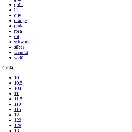
grün
lila
oliv
orange
pink
rosa
rot
schwarz
silber
weinrot
weiß
Größe
10
10.5
104
11
11.5
110
116
12
122
128
13