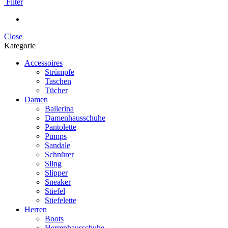
Filter
Close
Kategorie
Accessoires
Strümpfe
Taschen
Tücher
Damen
Ballerina
Damenhausschuhe
Pantolette
Pumps
Sandale
Schnürer
Sling
Slipper
Sneaker
Stiefel
Stiefelette
Herren
Boots
Herrenhausschuhe