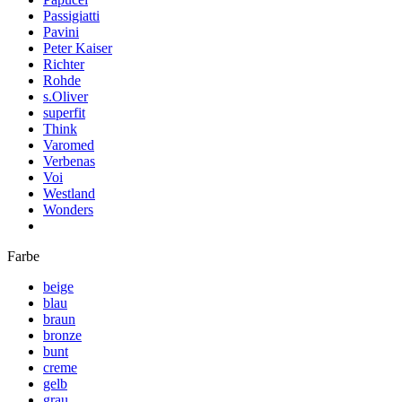
Passigiatti
Pavini
Peter Kaiser
Richter
Rohde
s.Oliver
superfit
Think
Varomed
Verbenas
Voi
Westland
Wonders
Farbe
beige
blau
braun
bronze
bunt
creme
gelb
grau