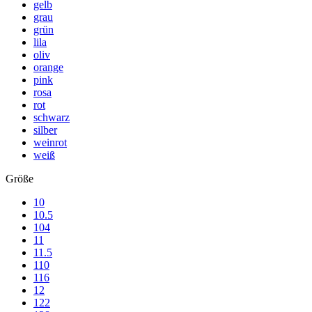
gelb
grau
grün
lila
oliv
orange
pink
rosa
rot
schwarz
silber
weinrot
weiß
Größe
10
10.5
104
11
11.5
110
116
12
122