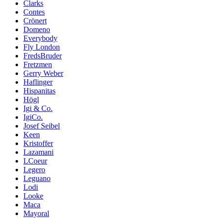
Clarks
Contes
Crönert
Domeno
Everybody
Fly London
FredsBruder
Fretzmen
Gerry Weber
Haflinger
Hispanitas
Högl
Igi & Co.
IgiCo.
Josef Seibel
Keen
Kristoffer
Lazamani
LCoeur
Legero
Leguano
Lodi
Looke
Maca
Mayoral