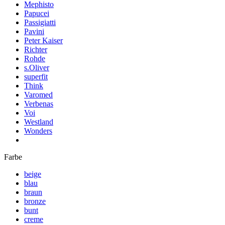
Mephisto
Papucei
Passigiatti
Pavini
Peter Kaiser
Richter
Rohde
s.Oliver
superfit
Think
Varomed
Verbenas
Voi
Westland
Wonders
Farbe
beige
blau
braun
bronze
bunt
creme