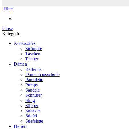
Filter
Close
Kategorie
Accessoires
Strümpfe
Taschen
Tücher
Damen
Ballerina
Damenhausschuhe
Pantolette
Pumps
Sandale
Schnürer
Sling
Slipper
Sneaker
Stiefel
Stiefelette
Herren