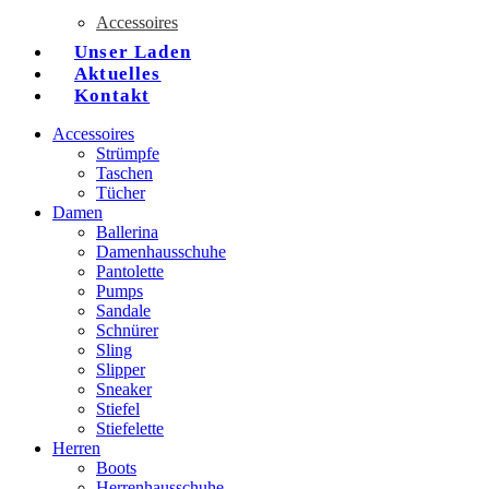
Accessoires
Unser Laden
Aktuelles
Kontakt
Accessoires
Strümpfe
Taschen
Tücher
Damen
Ballerina
Damenhausschuhe
Pantolette
Pumps
Sandale
Schnürer
Sling
Slipper
Sneaker
Stiefel
Stiefelette
Herren
Boots
Herrenhausschuhe