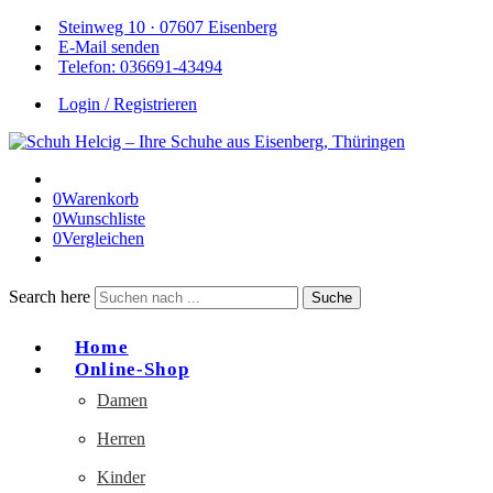
Steinweg 10 · 07607 Eisenberg
E-Mail senden
Telefon: 036691-43494
Login / Registrieren
0
Warenkorb
0
Wunschliste
0
Vergleichen
Search here
Suche
Home
Online-Shop
Damen
Herren
Kinder