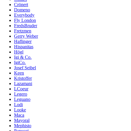
Crönert
Domeno
Everybody
Fly London
FredsBruder
Fretzmen
Gerry Weber
Haflinger
Hispanitas
Högl
Igi & Co.
IgiCo.
Josef Seibel
Keen
Kristoffer
Lazamani
LCoeur
Legero
Leguano
Lodi
Looke
Maca
Mayoral
Mephisto
Papucei