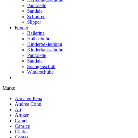
Pantolette
Sandale
Schnürer
Slipper
Kinder
Ballerina
Halbschuhe
Kinderbekleidung
Kinderhausschuhe
Pantolette
Sandale
Spangenschuh
Winterschuhe
Marke
Alma en Pena
Andrea Conti
Art
Artiker
Camel
Caprice
Clarks
Contes