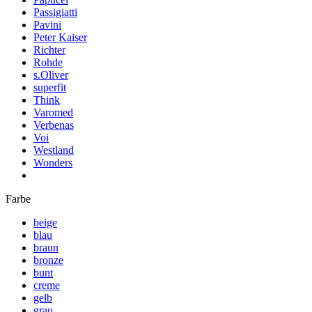
Passigiatti
Pavini
Peter Kaiser
Richter
Rohde
s.Oliver
superfit
Think
Varomed
Verbenas
Voi
Westland
Wonders
Farbe
beige
blau
braun
bronze
bunt
creme
gelb
grau