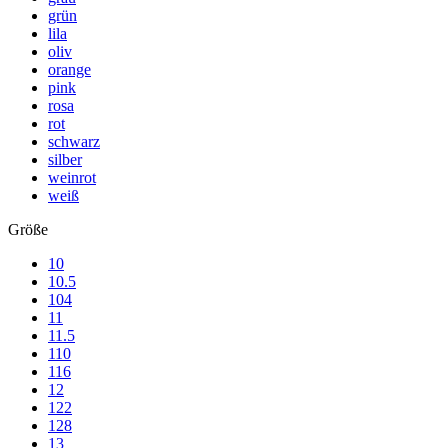
grün
lila
oliv
orange
pink
rosa
rot
schwarz
silber
weinrot
weiß
Größe
10
10.5
104
11
11.5
110
116
12
122
128
13