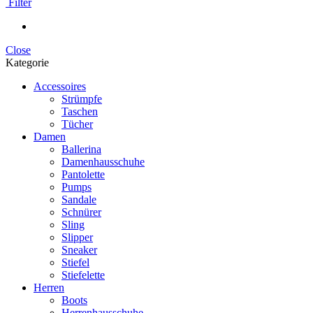
Filter
Close
Kategorie
Accessoires
Strümpfe
Taschen
Tücher
Damen
Ballerina
Damenhausschuhe
Pantolette
Pumps
Sandale
Schnürer
Sling
Slipper
Sneaker
Stiefel
Stiefelette
Herren
Boots
Herrenhausschuhe