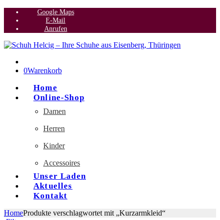
Google Maps
E-Mail
Anrufen
0
Warenkorb
Home
Online-Shop
Damen
Herren
Kinder
Accessoires
Unser Laden
Aktuelles
Kontakt
Home
Produkte verschlagwortet mit „Kurzarmkleid“