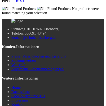
Preis:
—
Reset
No products were
found matching your selection.
Steinweg 10 · 07607 Eisenberg
Telefon: 036691 43494
kontakt@schuhe-eisenberg.de
Kunden-Informationen
Preise, Versandkosten und Lieferung
Zahlungsweisen
Widerruf
Allgemeine Geschäftsbedingungen
Weitere Informationen
Home
Datenschutz
Cookie-Richtlinie (EU)
Impressum
Kontakt