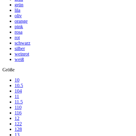
grün
lila
oliv
orange
pink
rosa
rot
schwarz
silber
weinrot
weiß
Größe
10
10.5
104
11
11.5
110
116
12
122
128
13