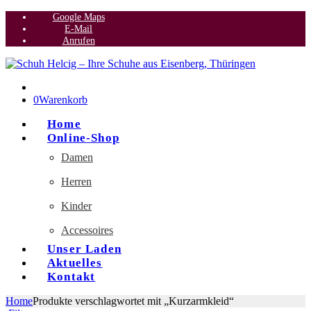
Google Maps
E-Mail
Anrufen
0
Warenkorb
Home
Online-Shop
Damen
Herren
Kinder
Accessoires
Unser Laden
Aktuelles
Kontakt
Home
Produkte verschlagwortet mit „Kurzarmkleid“