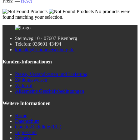
Preis:
—
Reset
No products were
found matching your selection.
Steinweg 10 · 07607 Eisenberg
Telefon: 036691 43494
kontakt@schuhe-eisenberg.de
Kunden-Informationen
Preise, Versandkosten und Lieferung
Zahlungsweisen
Widerruf
Allgemeine Geschäftsbedingungen
Weitere Informationen
Home
Datenschutz
Cookie-Richtlinie (EU)
Impressum
Kontakt