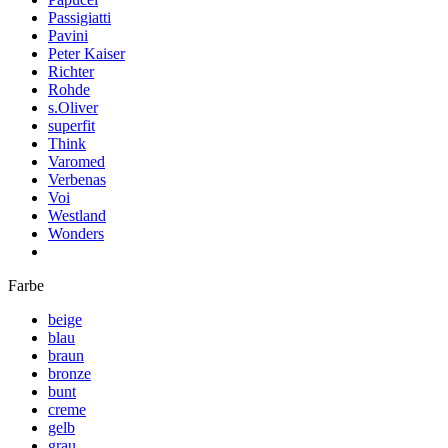
Passigiatti
Pavini
Peter Kaiser
Richter
Rohde
s.Oliver
superfit
Think
Varomed
Verbenas
Voi
Westland
Wonders
Farbe
beige
blau
braun
bronze
bunt
creme
gelb
grau