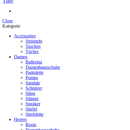
Filter
Close
Kategorie
Accessoires
Strümpfe
Taschen
Tücher
Damen
Ballerina
Damenhausschuhe
Pantolette
Pumps
Sandale
Schnürer
Sling
Slipper
Sneaker
Stiefel
Stiefelette
Herren
Boots
Herrenhausschuhe