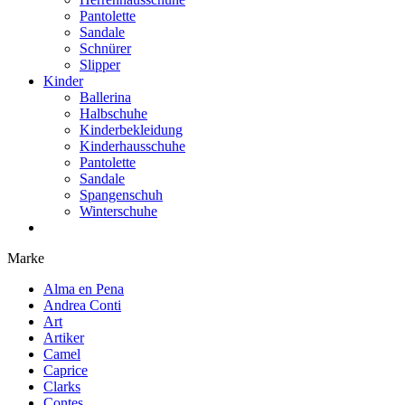
Pantolette
Sandale
Schnürer
Slipper
Kinder
Ballerina
Halbschuhe
Kinderbekleidung
Kinderhausschuhe
Pantolette
Sandale
Spangenschuh
Winterschuhe
Marke
Alma en Pena
Andrea Conti
Art
Artiker
Camel
Caprice
Clarks
Contes