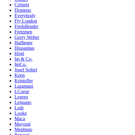
Crönert
Domeno
Everybody
Fly London
FredsBruder
Fretzmen
Gerry Weber
Haflinger
Hispanitas
Högl
Igi & Co.
IgiCo.
Josef Seibel
Keen
Kristoffer
Lazamani
LCoeur
Legero
Leguano
Lodi
Looke
Maca
Mayoral
Mephisto
Papucei