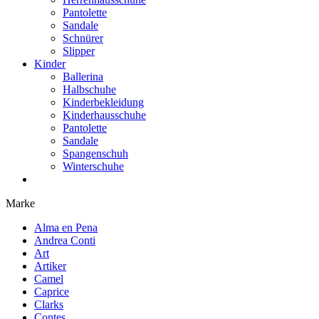
Pantolette
Sandale
Schnürer
Slipper
Kinder
Ballerina
Halbschuhe
Kinderbekleidung
Kinderhausschuhe
Pantolette
Sandale
Spangenschuh
Winterschuhe
Marke
Alma en Pena
Andrea Conti
Art
Artiker
Camel
Caprice
Clarks
Contes