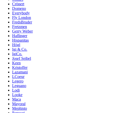
Crönert
Domeno
Everybody
Fly London
FredsBruder
Fretzmen
Gerry Weber
Haflinger
Hispanitas
Högl
Igi & Co.
IgiCo.
Josef Seibel
Keen
Kristoffer
Lazamani
LCoeur
Legero
Leguano
Lodi
Looke
Maca
Mayoral
Mephisto
Papucei