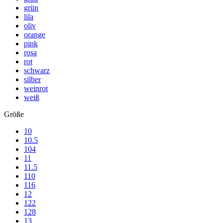
grün
lila
oliv
orange
pink
rosa
rot
schwarz
silber
weinrot
weiß
Größe
10
10.5
104
11
11.5
110
116
12
122
128
13