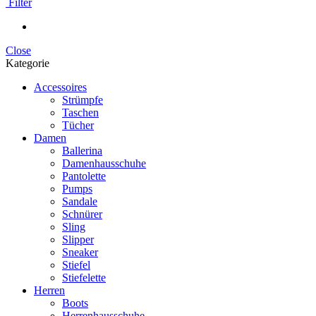
Filter
Close
Kategorie
Accessoires
Strümpfe
Taschen
Tücher
Damen
Ballerina
Damenhausschuhe
Pantolette
Pumps
Sandale
Schnürer
Sling
Slipper
Sneaker
Stiefel
Stiefelette
Herren
Boots
Herrenhausschuhe