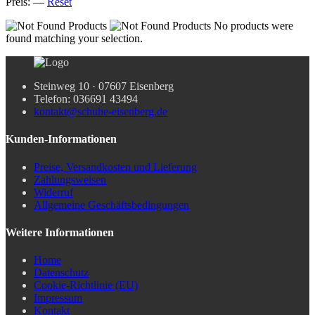
Preis:
—
Reset
No products were
found matching your selection.
Steinweg 10 · 07607 Eisenberg
Telefon: 036691 43494
kontakt@schuhe-eisenberg.de
Kunden-Informationen
Preise, Versandkosten und Lieferung
Zahlungsweisen
Widerruf
Allgemeine Geschäftsbedingungen
Weitere Informationen
Home
Datenschutz
Cookie-Richtlinie (EU)
Impressum
Kontakt