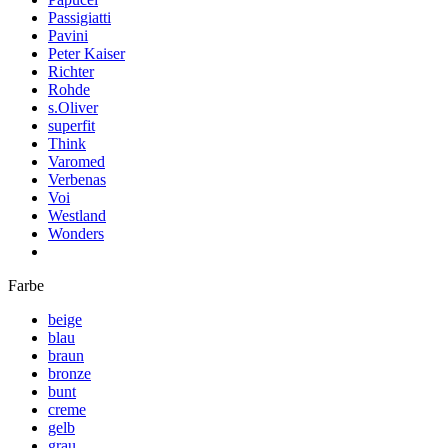
Passigiatti
Pavini
Peter Kaiser
Richter
Rohde
s.Oliver
superfit
Think
Varomed
Verbenas
Voi
Westland
Wonders
Farbe
beige
blau
braun
bronze
bunt
creme
gelb
grau