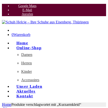
Google Maps
E-Mail
Anrufen
0
Warenkorb
Home
Online-Shop
Damen
Herren
Kinder
Accessoires
Unser Laden
Aktuelles
Kontakt
Home
Produkte verschlagwortet mit „Kurzarmkleid“