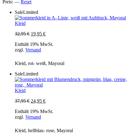
Preis:
—
Reset
Sale
Limited
Kleid
Ursprünglicher
Aktueller
32,95
€
19,95
€
Preis
Preis
Enthält 19% MwSt.
war:
ist:
zzgl.
Versand
32,95 €
19,95 €.
Kleid, rot- weiß, Mayoral
Sale
Limited
Kleid
Ursprünglicher
Aktueller
37,95
€
24,95
€
Preis
Preis
Enthält 19% MwSt.
war:
ist:
zzgl.
Versand
37,95 €
24,95 €.
Kleid, hellblau- rose, Mayoral