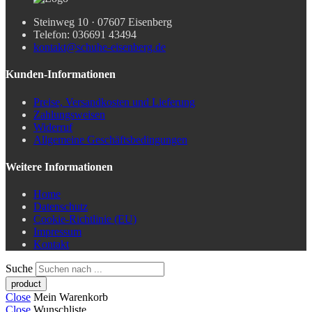
Steinweg 10 · 07607 Eisenberg
Telefon: 036691 43494
kontakt@schuhe-eisenberg.de
Kunden-Informationen
Preise, Versandkosten und Lieferung
Zahlungsweisen
Widerruf
Allgemeine Geschäftsbedingungen
Weitere Informationen
Home
Datenschutz
Cookie-Richtlinie (EU)
Impressum
Kontakt
Suche
Close
Mein Warenkorb
Close
Wunschliste