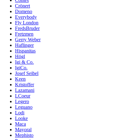
Contes
Crönert
Domeno
Everybody
Fly London
FredsBruder
Fretzmen
Gerry Weber
Haflinger
Hispanitas
Högl
Igi & Co.
IgiCo.
Josef Seibel
Keen
Kristoffer
Lazamani
LCoeur
Legero
Leguano
Lodi
Looke
Maca
Mayoral
Mephisto