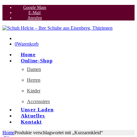
Google Maps
E-Mail
Anrufen
0
Warenkorb
Home
Online-Shop
Damen
Herren
Kinder
Accessoires
Unser Laden
Aktuelles
Kontakt
Home
Produkte verschlagwortet mit „Kurzarmkleid“