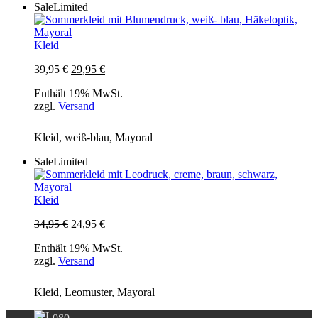
Sale
Limited
Kleid
Ursprünglicher
Aktueller
39,95
€
29,95
€
Preis
Preis
Enthält 19% MwSt.
war:
ist:
zzgl.
Versand
39,95 €
29,95 €.
Kleid, weiß-blau, Mayoral
Sale
Limited
Kleid
Ursprünglicher
Aktueller
34,95
€
24,95
€
Preis
Preis
Enthält 19% MwSt.
war:
ist:
zzgl.
Versand
34,95 €
24,95 €.
Kleid, Leomuster, Mayoral