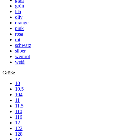
grau
grün
lila
oliv
orange
pink
rosa
rot
schwarz
silber
weinrot
weiß
Größe
10
10.5
104
11
11.5
110
116
12
122
128
13