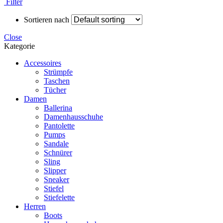
Filter
Sortieren nach
Close
Kategorie
Accessoires
Strümpfe
Taschen
Tücher
Damen
Ballerina
Damenhausschuhe
Pantolette
Pumps
Sandale
Schnürer
Sling
Slipper
Sneaker
Stiefel
Stiefelette
Herren
Boots