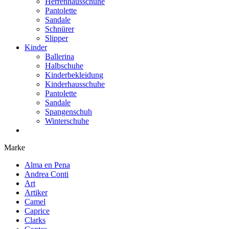
Herrenhausschuhe
Pantolette
Sandale
Schnürer
Slipper
Kinder
Ballerina
Halbschuhe
Kinderbekleidung
Kinderhausschuhe
Pantolette
Sandale
Spangenschuh
Winterschuhe
Marke
Alma en Pena
Andrea Conti
Art
Artiker
Camel
Caprice
Clarks