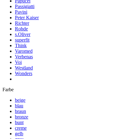
Papucei
Passigiatti
Pavini
Peter Kaiser
Richter
Rohde
s.Oliver
superfit
Think
Varomed
Verbenas
Voi
Westland
Wonders
Farbe
beige
blau
braun
bronze
bunt
creme
gelb