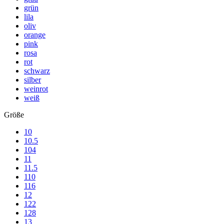
grün
lila
oliv
orange
pink
rosa
rot
schwarz
silber
weinrot
weiß
Größe
10
10.5
104
11
11.5
110
116
12
122
128
13