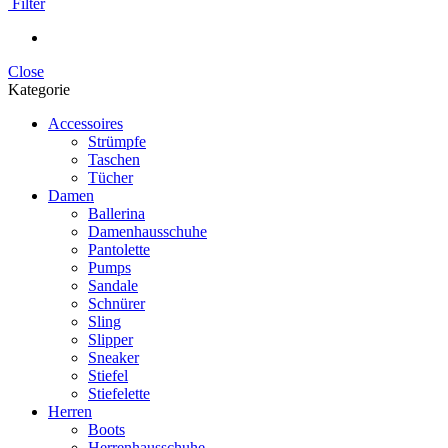
Filter
Close
Kategorie
Accessoires
Strümpfe
Taschen
Tücher
Damen
Ballerina
Damenhausschuhe
Pantolette
Pumps
Sandale
Schnürer
Sling
Slipper
Sneaker
Stiefel
Stiefelette
Herren
Boots
Herrenhausschuhe