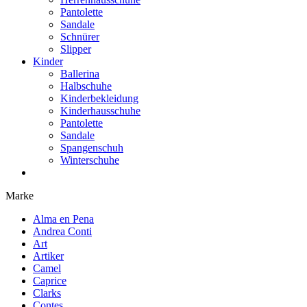
Pantolette
Sandale
Schnürer
Slipper
Kinder
Ballerina
Halbschuhe
Kinderbekleidung
Kinderhausschuhe
Pantolette
Sandale
Spangenschuh
Winterschuhe
Marke
Alma en Pena
Andrea Conti
Art
Artiker
Camel
Caprice
Clarks
Contes