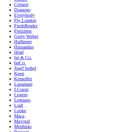
Crönert
Domeno
Everybody
Fly London
FredsBruder
Fretzmen
Gerry Weber
Haflinger
Hispanitas
Högl
Igi & Co.
IgiCo.
Josef Seibel
Keen
Kristoffer
Lazamani
LCoeur
Legero
Leguano
Lodi
Looke
Maca
Mayoral
Mephisto
Papucei