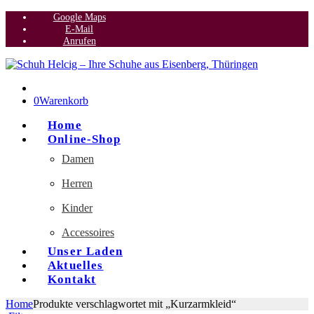
Google Maps
E-Mail
Anrufen
0
Warenkorb
Home
Online-Shop
Damen
Herren
Kinder
Accessoires
Unser Laden
Aktuelles
Kontakt
Home
Produkte verschlagwortet mit „Kurzarmkleid“