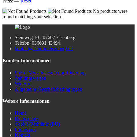
Preis:
—
Reset
No products were
found matching your selection.
Steinweg 10 · 07607 Eisenberg
Telefon: 036691 43494
kontakt@schuhe-eisenberg.de
Kunden-Informationen
Preise, Versandkosten und Lieferung
Zahlungsweisen
Widerruf
Allgemeine Geschäftsbedingungen
Weitere Informationen
Home
Datenschutz
Cookie-Richtlinie (EU)
Impressum
Kontakt