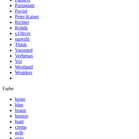
Passigiatti
Pavini
Peter Kaiser
Richter
Rohde
s.Oliver
superfit
Think
Varomed
Verbenas
Voi
Westland
Wonders
Farbe
beige
blau
braun
bronze
bunt
creme
gelb
grau