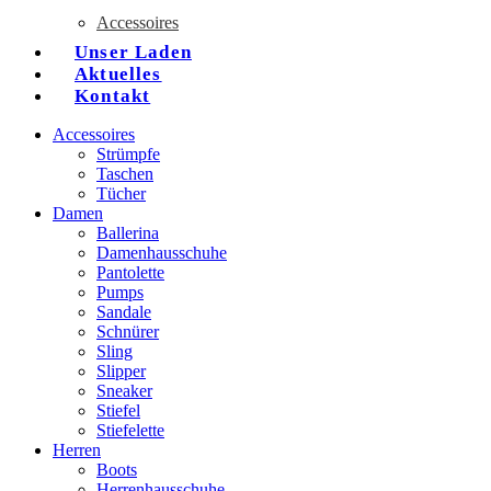
Accessoires
Unser Laden
Aktuelles
Kontakt
Accessoires
Strümpfe
Taschen
Tücher
Damen
Ballerina
Damenhausschuhe
Pantolette
Pumps
Sandale
Schnürer
Sling
Slipper
Sneaker
Stiefel
Stiefelette
Herren
Boots
Herrenhausschuhe