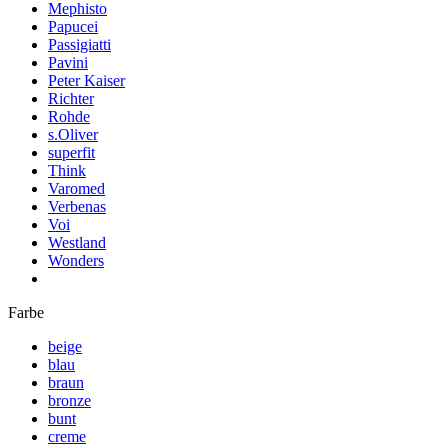
Mephisto
Papucei
Passigiatti
Pavini
Peter Kaiser
Richter
Rohde
s.Oliver
superfit
Think
Varomed
Verbenas
Voi
Westland
Wonders
Farbe
beige
blau
braun
bronze
bunt
creme