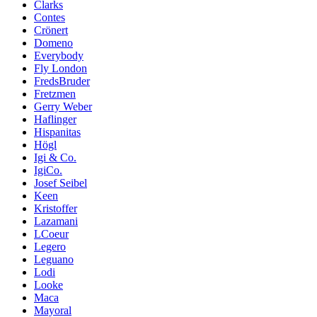
Clarks
Contes
Crönert
Domeno
Everybody
Fly London
FredsBruder
Fretzmen
Gerry Weber
Haflinger
Hispanitas
Högl
Igi & Co.
IgiCo.
Josef Seibel
Keen
Kristoffer
Lazamani
LCoeur
Legero
Leguano
Lodi
Looke
Maca
Mayoral