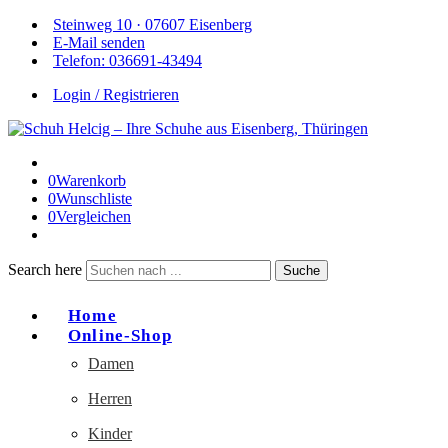
Steinweg 10 · 07607 Eisenberg
E-Mail senden
Telefon: 036691-43494
Login / Registrieren
0
Warenkorb
0
Wunschliste
0
Vergleichen
Search here
Suche
Home
Online-Shop
Damen
Herren
Kinder