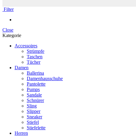
Filter
Close
Kategorie
Accessoires
Strümpfe
Taschen
Tücher
Damen
Ballerina
Damenhausschuhe
Pantolette
Pumps
Sandale
Schnürer
Sling
Slipper
Sneaker
Stiefel
Stiefelette
Herren