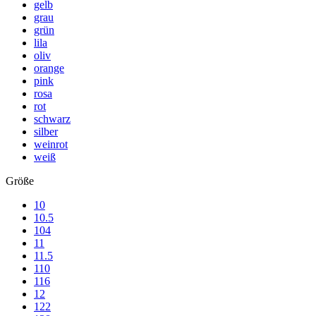
gelb
grau
grün
lila
oliv
orange
pink
rosa
rot
schwarz
silber
weinrot
weiß
Größe
10
10.5
104
11
11.5
110
116
12
122