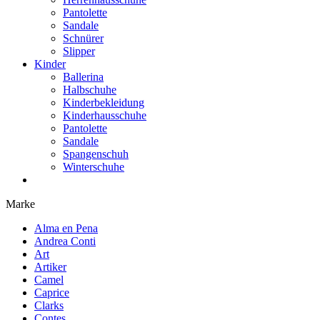
Pantolette
Sandale
Schnürer
Slipper
Kinder
Ballerina
Halbschuhe
Kinderbekleidung
Kinderhausschuhe
Pantolette
Sandale
Spangenschuh
Winterschuhe
Marke
Alma en Pena
Andrea Conti
Art
Artiker
Camel
Caprice
Clarks
Contes