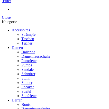
Filter
Close
Kategorie
Accessoires
Strümpfe
Taschen
Tücher
Damen
Ballerina
Damenhausschuhe
Pantolette
Pumps
Sandale
Schnürer
Sling
Slipper
Sneaker
Stiefel
Stiefelette
Herren
Boots
Herrenhausschuhe