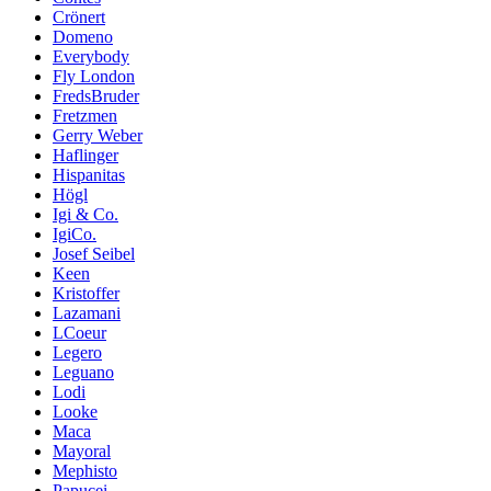
Crönert
Domeno
Everybody
Fly London
FredsBruder
Fretzmen
Gerry Weber
Haflinger
Hispanitas
Högl
Igi & Co.
IgiCo.
Josef Seibel
Keen
Kristoffer
Lazamani
LCoeur
Legero
Leguano
Lodi
Looke
Maca
Mayoral
Mephisto
Papucei