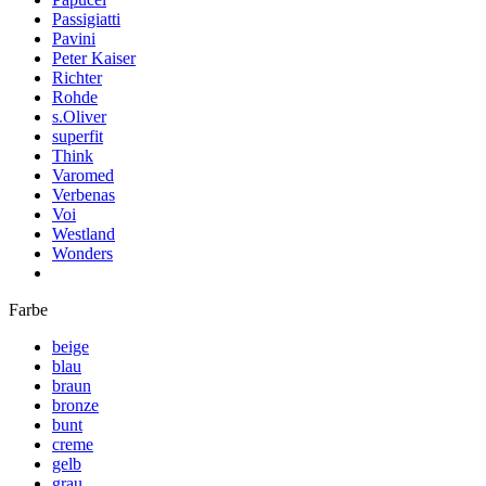
Passigiatti
Pavini
Peter Kaiser
Richter
Rohde
s.Oliver
superfit
Think
Varomed
Verbenas
Voi
Westland
Wonders
Farbe
beige
blau
braun
bronze
bunt
creme
gelb
grau