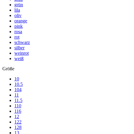
grün
lila
oliv
orange
pink
rosa
rot
schwarz
silber
weinrot
weiß
Größe
10
10.5
104
11
11.5
110
116
12
122
128
13