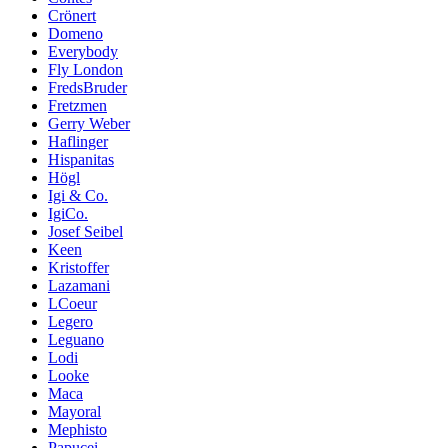
Crönert
Domeno
Everybody
Fly London
FredsBruder
Fretzmen
Gerry Weber
Haflinger
Hispanitas
Högl
Igi & Co.
IgiCo.
Josef Seibel
Keen
Kristoffer
Lazamani
LCoeur
Legero
Leguano
Lodi
Looke
Maca
Mayoral
Mephisto
Papucei