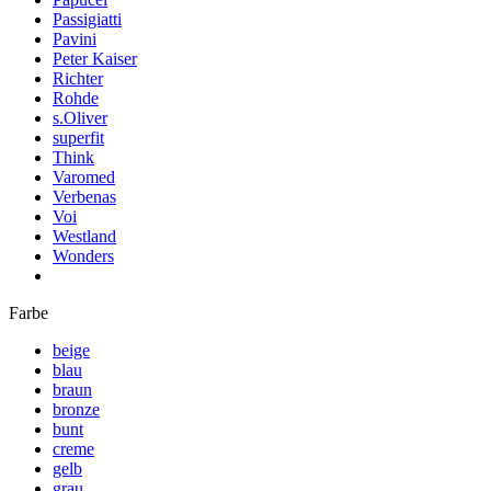
Passigiatti
Pavini
Peter Kaiser
Richter
Rohde
s.Oliver
superfit
Think
Varomed
Verbenas
Voi
Westland
Wonders
Farbe
beige
blau
braun
bronze
bunt
creme
gelb
grau