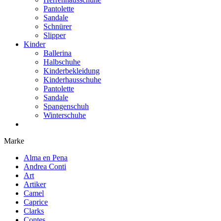
Pantolette
Sandale
Schnürer
Slipper
Kinder
Ballerina
Halbschuhe
Kinderbekleidung
Kinderhausschuhe
Pantolette
Sandale
Spangenschuh
Winterschuhe
Marke
Alma en Pena
Andrea Conti
Art
Artiker
Camel
Caprice
Clarks
Contes