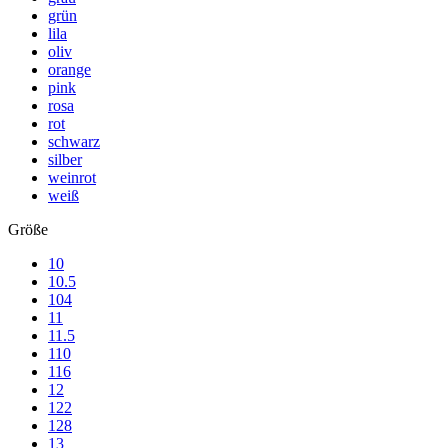
grün
lila
oliv
orange
pink
rosa
rot
schwarz
silber
weinrot
weiß
Größe
10
10.5
104
11
11.5
110
116
12
122
128
13