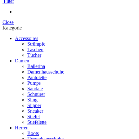
Filter
Close
Kategorie
Accessoires
Strümpfe
Taschen
Tücher
Damen
Ballerina
Damenhausschuhe
Pantolette
Pumps
Sandale
Schnürer
Sling
Slipper
Sneaker
Stiefel
Stiefelette
Herren
Boots
Herrenhausschuhe