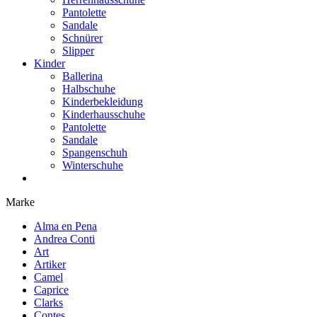
Pantolette
Sandale
Schnürer
Slipper
Kinder
Ballerina
Halbschuhe
Kinderbekleidung
Kinderhausschuhe
Pantolette
Sandale
Spangenschuh
Winterschuhe
Marke
Alma en Pena
Andrea Conti
Art
Artiker
Camel
Caprice
Clarks
Contes