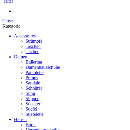
Filter
Close
Kategorie
Accessoires
Strümpfe
Taschen
Tücher
Damen
Ballerina
Damenhausschuhe
Pantolette
Pumps
Sandale
Schnürer
Sling
Slipper
Sneaker
Stiefel
Stiefelette
Herren
Boots
Herrenhausschuhe