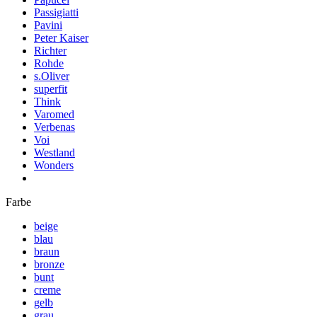
Passigiatti
Pavini
Peter Kaiser
Richter
Rohde
s.Oliver
superfit
Think
Varomed
Verbenas
Voi
Westland
Wonders
Farbe
beige
blau
braun
bronze
bunt
creme
gelb
grau