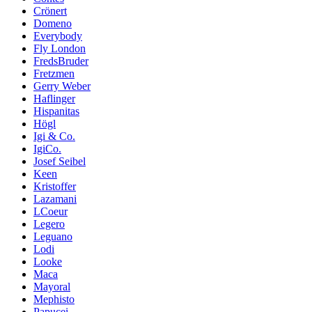
Crönert
Domeno
Everybody
Fly London
FredsBruder
Fretzmen
Gerry Weber
Haflinger
Hispanitas
Högl
Igi & Co.
IgiCo.
Josef Seibel
Keen
Kristoffer
Lazamani
LCoeur
Legero
Leguano
Lodi
Looke
Maca
Mayoral
Mephisto
Papucei