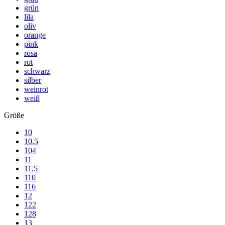
grün
lila
oliv
orange
pink
rosa
rot
schwarz
silber
weinrot
weiß
Größe
10
10.5
104
11
11.5
110
116
12
122
128
13