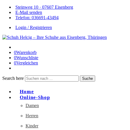
Steinweg 10 · 07607 Eisenberg
E-Mail senden
Telefon: 036691-43494
Login / Registrieren
0
Warenkorb
0
Wunschliste
0
Vergleichen
Search here
Suche
Home
Online-Shop
Damen
Herren
Kinder