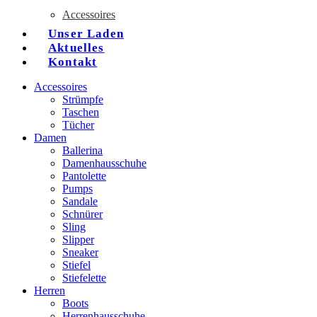
Accessoires
Unser Laden
Aktuelles
Kontakt
Accessoires
Strümpfe
Taschen
Tücher
Damen
Ballerina
Damenhausschuhe
Pantolette
Pumps
Sandale
Schnürer
Sling
Slipper
Sneaker
Stiefel
Stiefelette
Herren
Boots
Herrenhausschuhe