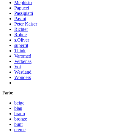
Mephisto
Papucei
Passigiatti
Pavini
Peter Kaiser
Richter
Rohde
s.Oliver
superfit
Think
Varomed
Verbenas
Voi
Westland
Wonders
Farbe
beige
blau
braun
bronze
bunt
creme