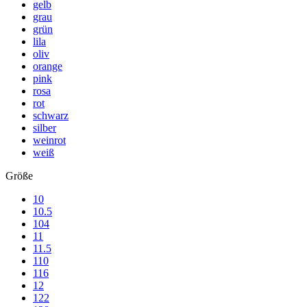
gelb
grau
grün
lila
oliv
orange
pink
rosa
rot
schwarz
silber
weinrot
weiß
Größe
10
10.5
104
11
11.5
110
116
12
122