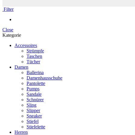
Filter
Close
Kategorie
Accessoires
Strümpfe
Taschen
Tücher
Damen
Ballerina
Damenhausschuhe
Pantolette
Pumps
Sandale
Schnürer
Sling
Slipper
Sneaker
Stiefel
Stiefelette
Herren