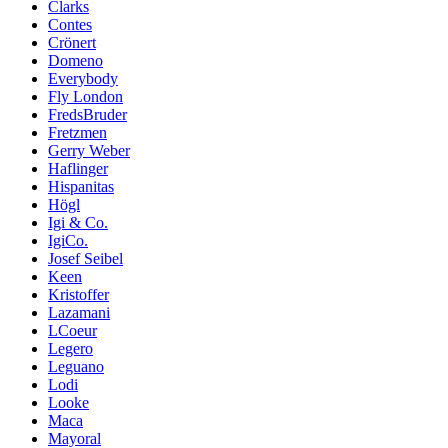
Clarks
Contes
Crönert
Domeno
Everybody
Fly London
FredsBruder
Fretzmen
Gerry Weber
Haflinger
Hispanitas
Högl
Igi & Co.
IgiCo.
Josef Seibel
Keen
Kristoffer
Lazamani
LCoeur
Legero
Leguano
Lodi
Looke
Maca
Mayoral