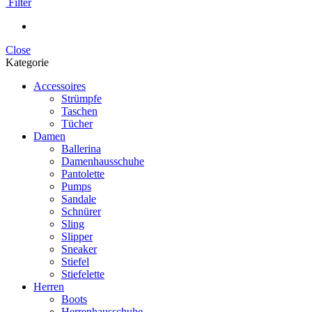
Filter
Close
Kategorie
Accessoires
Strümpfe
Taschen
Tücher
Damen
Ballerina
Damenhausschuhe
Pantolette
Pumps
Sandale
Schnürer
Sling
Slipper
Sneaker
Stiefel
Stiefelette
Herren
Boots
Herrenhausschuhe