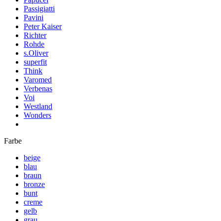
Passigiatti
Pavini
Peter Kaiser
Richter
Rohde
s.Oliver
superfit
Think
Varomed
Verbenas
Voi
Westland
Wonders
Farbe
beige
blau
braun
bronze
bunt
creme
gelb
grau