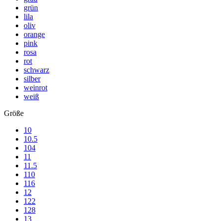
grün
lila
oliv
orange
pink
rosa
rot
schwarz
silber
weinrot
weiß
Größe
10
10.5
104
11
11.5
110
116
12
122
128
13