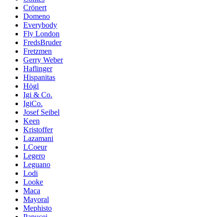
Crönert
Domeno
Everybody
Fly London
FredsBruder
Fretzmen
Gerry Weber
Haflinger
Hispanitas
Högl
Igi & Co.
IgiCo.
Josef Seibel
Keen
Kristoffer
Lazamani
LCoeur
Legero
Leguano
Lodi
Looke
Maca
Mayoral
Mephisto
Papucei