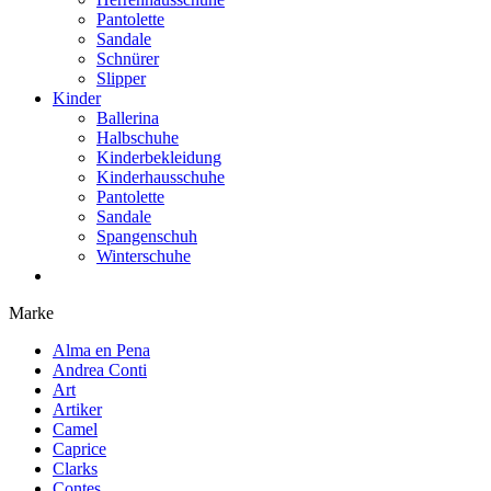
Pantolette
Sandale
Schnürer
Slipper
Kinder
Ballerina
Halbschuhe
Kinderbekleidung
Kinderhausschuhe
Pantolette
Sandale
Spangenschuh
Winterschuhe
Marke
Alma en Pena
Andrea Conti
Art
Artiker
Camel
Caprice
Clarks
Contes