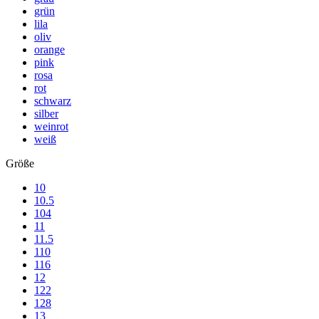
grün
lila
oliv
orange
pink
rosa
rot
schwarz
silber
weinrot
weiß
Größe
10
10.5
104
11
11.5
110
116
12
122
128
13