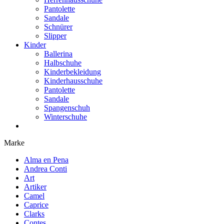
Pantolette
Sandale
Schnürer
Slipper
Kinder
Ballerina
Halbschuhe
Kinderbekleidung
Kinderhausschuhe
Pantolette
Sandale
Spangenschuh
Winterschuhe
Marke
Alma en Pena
Andrea Conti
Art
Artiker
Camel
Caprice
Clarks
Contes