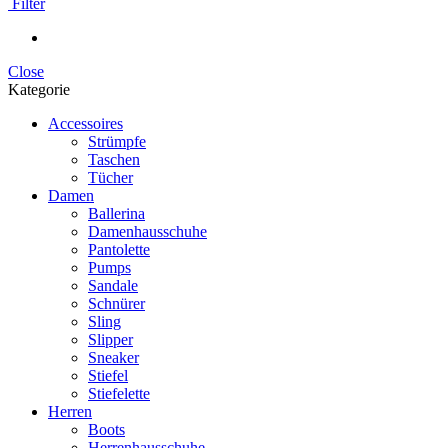
Filter
Close
Kategorie
Accessoires
Strümpfe
Taschen
Tücher
Damen
Ballerina
Damenhausschuhe
Pantolette
Pumps
Sandale
Schnürer
Sling
Slipper
Sneaker
Stiefel
Stiefelette
Herren
Boots
Herrenhausschuhe