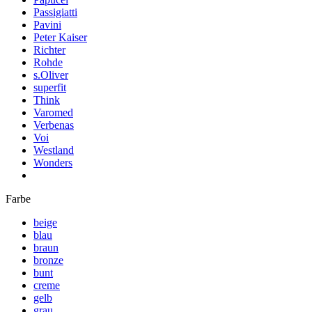
Passigiatti
Pavini
Peter Kaiser
Richter
Rohde
s.Oliver
superfit
Think
Varomed
Verbenas
Voi
Westland
Wonders
Farbe
beige
blau
braun
bronze
bunt
creme
gelb
grau