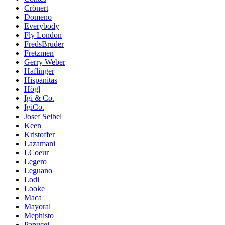
Crönert
Domeno
Everybody
Fly London
FredsBruder
Fretzmen
Gerry Weber
Haflinger
Hispanitas
Högl
Igi & Co.
IgiCo.
Josef Seibel
Keen
Kristoffer
Lazamani
LCoeur
Legero
Leguano
Lodi
Looke
Maca
Mayoral
Mephisto
Papucei