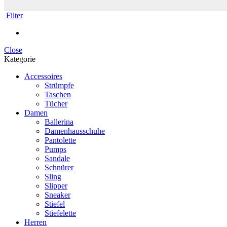
Filter
Close
Kategorie
Accessoires
Strümpfe
Taschen
Tücher
Damen
Ballerina
Damenhausschuhe
Pantolette
Pumps
Sandale
Schnürer
Sling
Slipper
Sneaker
Stiefel
Stiefelette
Herren