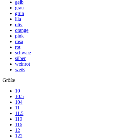
gelb
grau
grün
lila
oliv
orange
pink
rosa
rot
schwarz
silber
weinrot
weiß
Größe
10
10.5
104
11
11.5
110
116
12
122