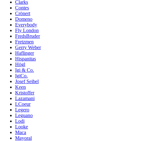
Clarks
Contes
Crönert
Domeno
Everybody
Fly London
FredsBruder
Fretzmen
Gerry Weber
Haflinger
Hispanitas
Högl
Igi & Co.
IgiCo.
Josef Seibel
Keen
Kristoffer
Lazamani
LCoeur
Legero
Leguano
Lodi
Looke
Maca
Mayoral