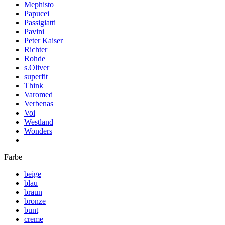
Mephisto
Papucei
Passigiatti
Pavini
Peter Kaiser
Richter
Rohde
s.Oliver
superfit
Think
Varomed
Verbenas
Voi
Westland
Wonders
Farbe
beige
blau
braun
bronze
bunt
creme