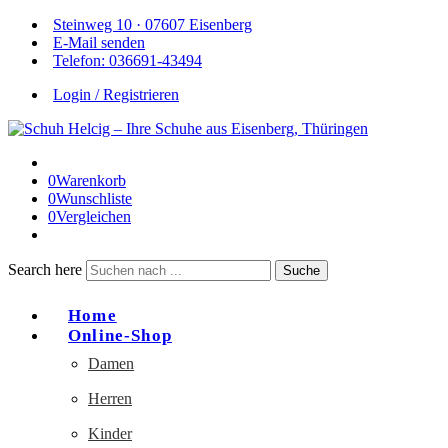
Steinweg 10 · 07607 Eisenberg
E-Mail senden
Telefon: 036691-43494
Login / Registrieren
0
Warenkorb
0
Wunschliste
0
Vergleichen
Search here
Suche
Home
Online-Shop
Damen
Herren
Kinder