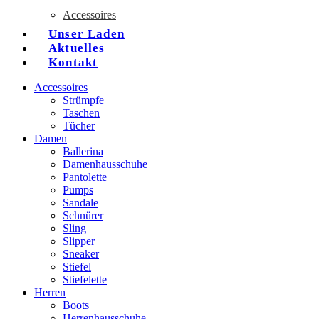
Accessoires
Unser Laden
Aktuelles
Kontakt
Accessoires
Strümpfe
Taschen
Tücher
Damen
Ballerina
Damenhausschuhe
Pantolette
Pumps
Sandale
Schnürer
Sling
Slipper
Sneaker
Stiefel
Stiefelette
Herren
Boots
Herrenhausschuhe