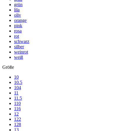
grün
lila
oliv
orange
pink
rosa
rot
schwarz
silber
weinrot
weiß
Größe
10
10.5
104
11
11.5
110
116
12
122
128
13