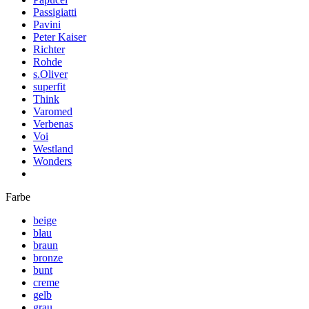
Passigiatti
Pavini
Peter Kaiser
Richter
Rohde
s.Oliver
superfit
Think
Varomed
Verbenas
Voi
Westland
Wonders
Farbe
beige
blau
braun
bronze
bunt
creme
gelb
grau