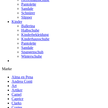
Pantolette
Sandale
Schnürer
Slipper
Kinder
Ballerina
Halbschuhe
Kinderbekleidung
Kinderhausschuhe
Pantolette
Sandale
Spangenschuh
Winterschuhe
Marke
Alma en Pena
Andrea Conti
Art
Artiker
Camel
Caprice
Clarks
Contes