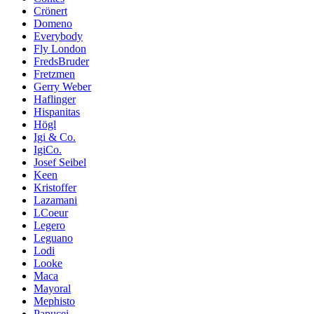
Crönert
Domeno
Everybody
Fly London
FredsBruder
Fretzmen
Gerry Weber
Haflinger
Hispanitas
Högl
Igi & Co.
IgiCo.
Josef Seibel
Keen
Kristoffer
Lazamani
LCoeur
Legero
Leguano
Lodi
Looke
Maca
Mayoral
Mephisto
Papucei