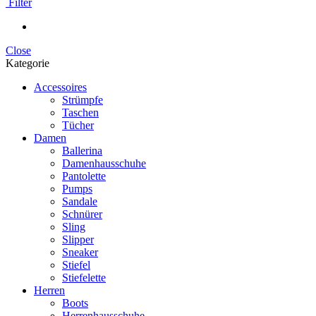
Filter
Close
Kategorie
Accessoires
Strümpfe
Taschen
Tücher
Damen
Ballerina
Damenhausschuhe
Pantolette
Pumps
Sandale
Schnürer
Sling
Slipper
Sneaker
Stiefel
Stiefelette
Herren
Boots
Herrenhausschuhe