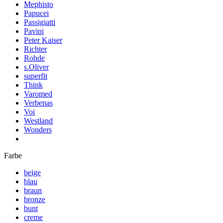
Mephisto
Papucei
Passigiatti
Pavini
Peter Kaiser
Richter
Rohde
s.Oliver
superfit
Think
Varomed
Verbenas
Voi
Westland
Wonders
Farbe
beige
blau
braun
bronze
bunt
creme