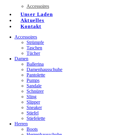
Accessoires
Unser Laden
Aktuelles
Kontakt
Accessoires
Strümpfe
Taschen
Tücher
Damen
Ballerina
Damenhausschuhe
Pantolette
Pumps
Sandale
Schnürer
Sling
Slipper
Sneaker
Stiefel
Stiefelette
Herren
Boots
Herrenhausschuhe