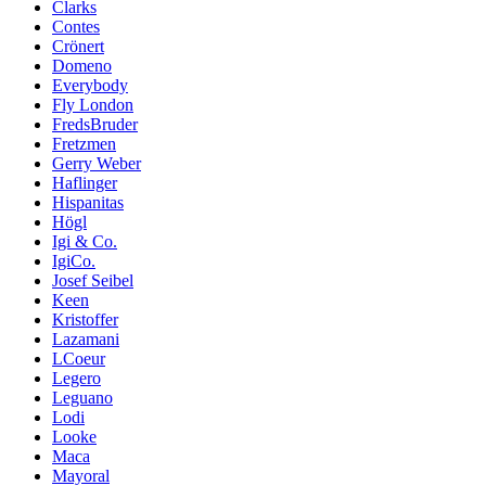
Clarks
Contes
Crönert
Domeno
Everybody
Fly London
FredsBruder
Fretzmen
Gerry Weber
Haflinger
Hispanitas
Högl
Igi & Co.
IgiCo.
Josef Seibel
Keen
Kristoffer
Lazamani
LCoeur
Legero
Leguano
Lodi
Looke
Maca
Mayoral