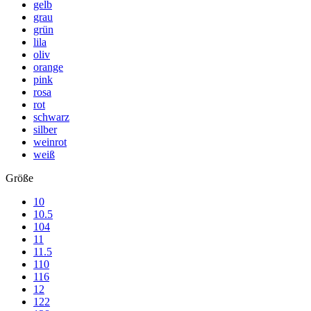
gelb
grau
grün
lila
oliv
orange
pink
rosa
rot
schwarz
silber
weinrot
weiß
Größe
10
10.5
104
11
11.5
110
116
12
122