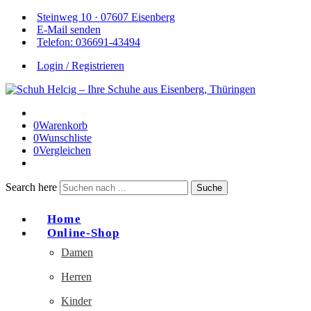
Steinweg 10 · 07607 Eisenberg
E-Mail senden
Telefon: 036691-43494
Login / Registrieren
0
Warenkorb
0
Wunschliste
0
Vergleichen
Search here
Suche
Home
Online-Shop
Damen
Herren
Kinder