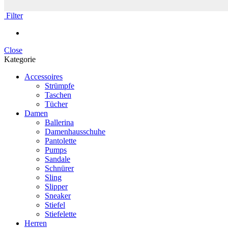
Filter
Close
Kategorie
Accessoires
Strümpfe
Taschen
Tücher
Damen
Ballerina
Damenhausschuhe
Pantolette
Pumps
Sandale
Schnürer
Sling
Slipper
Sneaker
Stiefel
Stiefelette
Herren