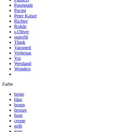
Passigiatti
Pavini
Peter Kaiser
Richter
Rohde
s.Oliver
superfit
Think
Varomed
Verbenas
Voi
Westland
Wonders
Farbe
beige
blau
braun
bronze
bunt
creme
gelb
grau