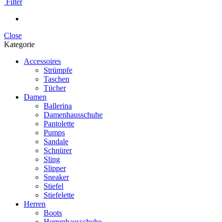
Filter
Close
Kategorie
Accessoires
Strümpfe
Taschen
Tücher
Damen
Ballerina
Damenhausschuhe
Pantolette
Pumps
Sandale
Schnürer
Sling
Slipper
Sneaker
Stiefel
Stiefelette
Herren
Boots
Herrenhausschuhe