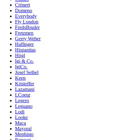
Crönert
Domeno
Everybody
Fly London
FredsBruder
Fretzmen
Gerry Weber
Haflinger
Hispanitas
Högl
Igi & Co.
IgiCo.
Josef Seibel
Keen
Kristoffer
Lazamani
LCoeur
Legero
Leguano
Lodi
Looke
Maca
Mayoral
Mephisto
Papucei