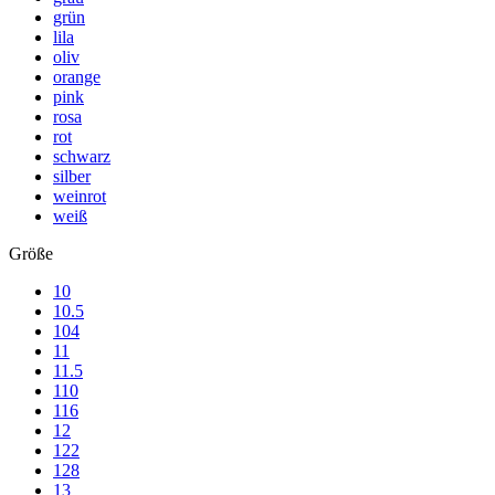
grün
lila
oliv
orange
pink
rosa
rot
schwarz
silber
weinrot
weiß
Größe
10
10.5
104
11
11.5
110
116
12
122
128
13