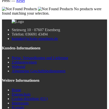
Preis:
—
Reset
No products were
found matching your selection.
Steinweg 10 · 07607 Eisenberg
Telefon: 036691 43494
kontakt@schuhe-eisenberg.de
Kunden-Informationen
Preise, Versandkosten und Lieferung
Zahlungsweisen
Widerruf
Allgemeine Geschäftsbedingungen
Weitere Informationen
Home
Datenschutz
Cookie-Richtlinie (EU)
Impressum
Kontakt