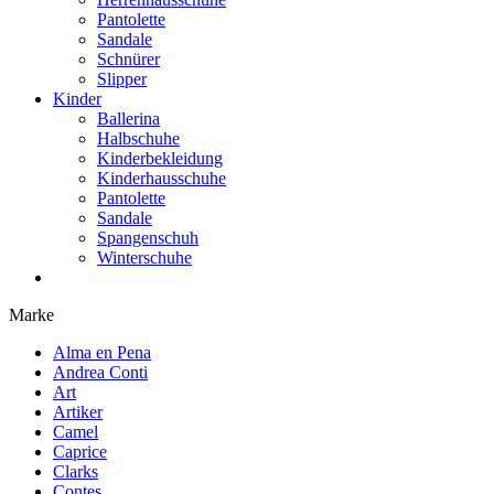
Pantolette
Sandale
Schnürer
Slipper
Kinder
Ballerina
Halbschuhe
Kinderbekleidung
Kinderhausschuhe
Pantolette
Sandale
Spangenschuh
Winterschuhe
Marke
Alma en Pena
Andrea Conti
Art
Artiker
Camel
Caprice
Clarks
Contes