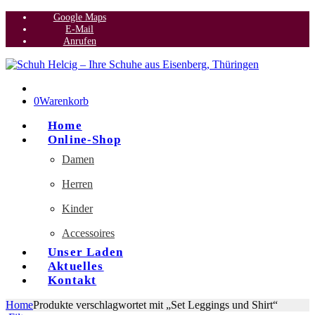
Google Maps
E-Mail
Anrufen
0
Warenkorb
Home
Online-Shop
Damen
Herren
Kinder
Accessoires
Unser Laden
Aktuelles
Kontakt
Home
Produkte verschlagwortet mit „Set Leggings und Shirt“