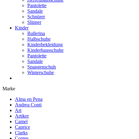
Pantolette
Sandale
Schnürer
Slipper
Kinder
Ballerina
Halbschuhe
Kinderbekleidung
Kinderhausschuhe
Pantolette
Sandale
Spangenschuh
Winterschuhe
Marke
Alma en Pena
Andrea Conti
Art
Artiker
Camel
Caprice
Clarks
Contes