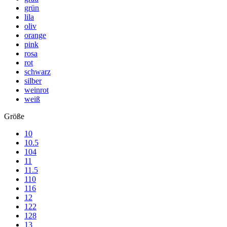
grün
lila
oliv
orange
pink
rosa
rot
schwarz
silber
weinrot
weiß
Größe
10
10.5
104
11
11.5
110
116
12
122
128
13