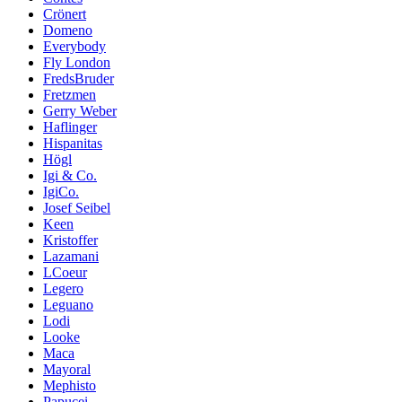
Crönert
Domeno
Everybody
Fly London
FredsBruder
Fretzmen
Gerry Weber
Haflinger
Hispanitas
Högl
Igi & Co.
IgiCo.
Josef Seibel
Keen
Kristoffer
Lazamani
LCoeur
Legero
Leguano
Lodi
Looke
Maca
Mayoral
Mephisto
Papucei