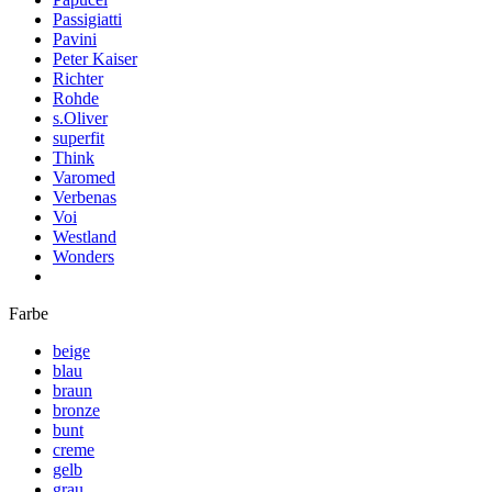
Passigiatti
Pavini
Peter Kaiser
Richter
Rohde
s.Oliver
superfit
Think
Varomed
Verbenas
Voi
Westland
Wonders
Farbe
beige
blau
braun
bronze
bunt
creme
gelb
grau