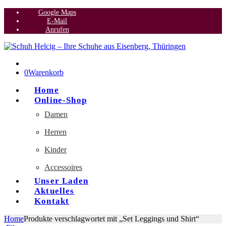
Google Maps
E-Mail
Anrufen
0
Warenkorb
Home
Online-Shop
Damen
Herren
Kinder
Accessoires
Unser Laden
Aktuelles
Kontakt
Home
Produkte verschlagwortet mit „Set Leggings und Shirt“