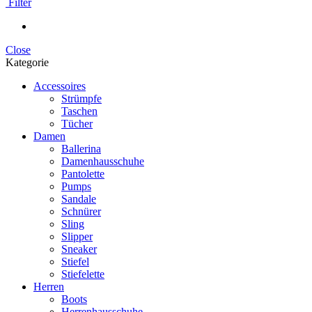
Filter
Close
Kategorie
Accessoires
Strümpfe
Taschen
Tücher
Damen
Ballerina
Damenhausschuhe
Pantolette
Pumps
Sandale
Schnürer
Sling
Slipper
Sneaker
Stiefel
Stiefelette
Herren
Boots
Herrenhausschuhe