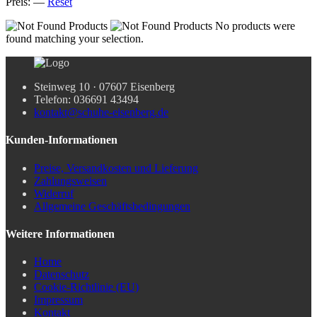
Preis:
—
Reset
No products were
found matching your selection.
Steinweg 10 · 07607 Eisenberg
Telefon: 036691 43494
kontakt@schuhe-eisenberg.de
Kunden-Informationen
Preise, Versandkosten und Lieferung
Zahlungsweisen
Widerruf
Allgemeine Geschäftsbedingungen
Weitere Informationen
Home
Datenschutz
Cookie-Richtlinie (EU)
Impressum
Kontakt